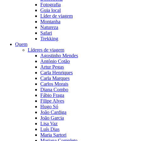
Fotografia
Guia local
Líder de viagem
Montanha
Natureza
Safari
Trekking
Quem
Líderes de viagem
Agostinho Mendes
António Cotão
Artur Pegas
Carla Henriques
Carla Marques
Carlos Morais
Diana Combo
Fábio Fraga
Filipe Alves
Hugo Só
João Cardiga
João Garcia
Lisa Vaz
Luís Dias
Maria Sartori
Mariana Completo