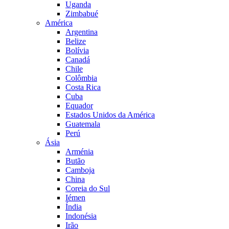
Uganda
Zimbabué
América
Argentina
Belize
Bolívia
Canadá
Chile
Colômbia
Costa Rica
Cuba
Equador
Estados Unidos da América
Guatemala
Perú
Ásia
Arménia
Butão
Camboja
China
Coreia do Sul
Iémen
Índia
Indonésia
Irão