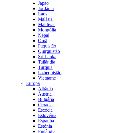
Japão
Jordânia
Laos
Malásia
Maldivas
Mongólia
Nepal
Omã
Paquistão
Quirguistão
Sri Lanka
Tailândia
Turquia
Uzbequistão
Vietname
Europa
Albânia
Áustria
Bulgária
Croácia
Escócia
Eslovénia
Espanha
Estónia
Finlândia