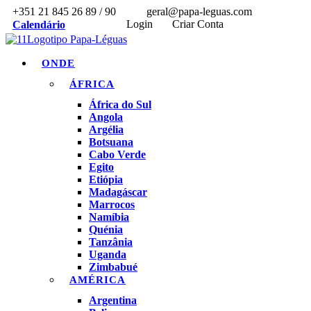
+351 21 845 26 89 / 90
geral@papa-leguas.com
Login
Criar Conta
Calendário
ONDE
ÁFRICA
África do Sul
Angola
Argélia
Botsuana
Cabo Verde
Egito
Etiópia
Madagáscar
Marrocos
Namíbia
Quénia
Tanzânia
Uganda
Zimbabué
AMÉRICA
Argentina