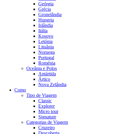
Geórgia
Grécia
Gronelândia
Hungria
Islândia
Itália
Kosovo
Letónia
Lituânia
Noruega
Portugal
Roménia
Oceânia e Polos
Antártida
Ártico
Nova Zelândia
Como
Tipo de Viagem
Classic
Explorer
Micro tour
Signature
Categorias de Viagem
Cruzeiro
Descoberta