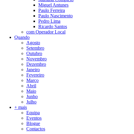
Miguel Antunes
Paulo Ferreira
Paulo Nascimento
Pedro Lima
Ricardo Santos
com Operador Local
Quando
Agosto
Setembro
Outubro
Novembro
Dezembro
Janeiro
Fevereiro
Março
Abril
Maio
Junho
Julho
+ mais
Equipa
Eventos
Blogue
Contactos