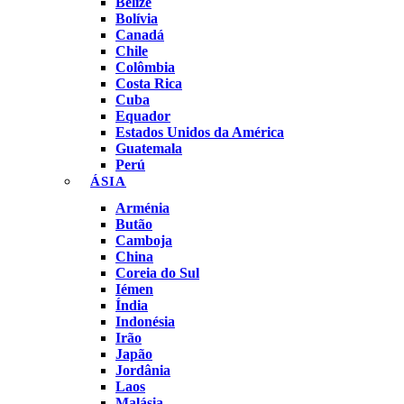
Belize
Bolívia
Canadá
Chile
Colômbia
Costa Rica
Cuba
Equador
Estados Unidos da América
Guatemala
Perú
ÁSIA
Arménia
Butão
Camboja
China
Coreia do Sul
Iémen
Índia
Indonésia
Irão
Japão
Jordânia
Laos
Malásia