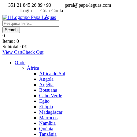
+351 21 845 26 89 / 90
geral@papa-leguas.com
Login
Criar Conta
0
Items :
0
Subtotal :
0
€
View Cart
Check Out
Onde
África
África do Sul
Angola
Argélia
Botsuana
Cabo Verde
Egito
Etiópia
Madagáscar
Marrocos
Namíbia
Quénia
Tanzânia