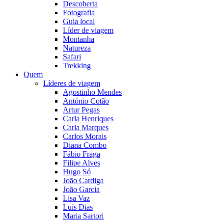
Descoberta
Fotografia
Guia local
Líder de viagem
Montanha
Natureza
Safari
Trekking
Quem
Líderes de viagem
Agostinho Mendes
António Cotão
Artur Pegas
Carla Henriques
Carla Marques
Carlos Morais
Diana Combo
Fábio Fraga
Filipe Alves
Hugo Só
João Cardiga
João Garcia
Lisa Vaz
Luís Dias
Maria Sartori