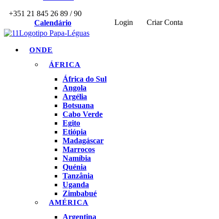
+351 21 845 26 89 / 90
Login
Criar Conta
Calendário
ONDE
ÁFRICA
África do Sul
Angola
Argélia
Botsuana
Cabo Verde
Egito
Etiópia
Madagáscar
Marrocos
Namíbia
Quénia
Tanzânia
Uganda
Zimbabué
AMÉRICA
Argentina