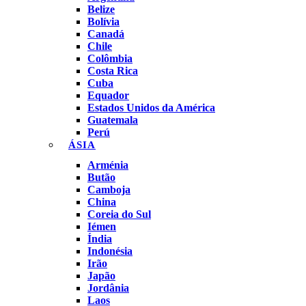
Belize
Bolívia
Canadá
Chile
Colômbia
Costa Rica
Cuba
Equador
Estados Unidos da América
Guatemala
Perú
ÁSIA
Arménia
Butão
Camboja
China
Coreia do Sul
Iémen
Índia
Indonésia
Irão
Japão
Jordânia
Laos