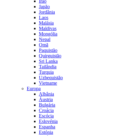
Irão
Japão
Jordânia
Laos
Malásia
Maldivas
Mongólia
Nepal
Omã
Paquistão
Quirguistão
Sri Lanka
Tailândia
Turquia
Uzbequistão
Vietname
Europa
Albânia
Áustria
Bulgária
Croácia
Escócia
Eslovénia
Espanha
Estónia