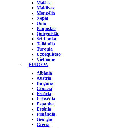
Malásia
Maldivas
Mongólia
Nepal
Omã
Paquistão
Quirguistão
Sri Lanka
Tailândia
Turquia
Uzbequistão
Vietname
EUROPA
Albânia
Áustria
Bulgária
Croácia
Escócia
Eslovénia
Espanha
Estónia
Finlândia
Geórgia
Grécia