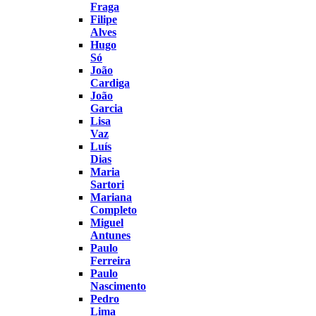
Fraga
Filipe
Alves
Hugo
Só
João
Cardiga
João
Garcia
Lisa
Vaz
Luís
Dias
Maria
Sartori
Mariana
Completo
Miguel
Antunes
Paulo
Ferreira
Paulo
Nascimento
Pedro
Lima