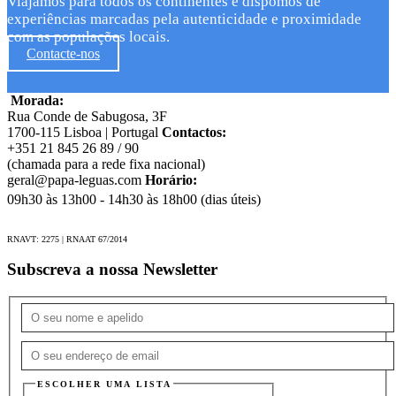
Viajamos para todos os continentes e dispomos de
experiências marcadas pela autenticidade e proximidade
com as populações locais.
Contacte-nos
Morada:
Rua Conde de Sabugosa, 3F
1700-115 Lisboa | Portugal
Contactos:
+351 21 845 26 89 / 90
(chamada para a rede fixa nacional)
geral@papa-leguas.com
Horário:
09h30 às 13h00 - 14h30 às 18h00 (dias úteis)
RNAVT: 2275 | RNAAT 67/2014
Subscreva a nossa Newsletter
ESCOLHER UMA LISTA