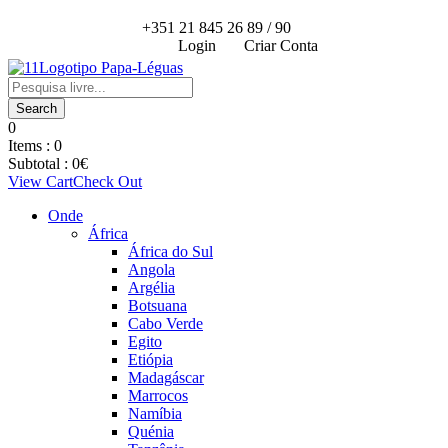
+351 21 845 26 89 / 90
Login
Criar Conta
0
Items :
0
Subtotal :
0
€
View Cart
Check Out
Onde
África
África do Sul
Angola
Argélia
Botsuana
Cabo Verde
Egito
Etiópia
Madagáscar
Marrocos
Namíbia
Quénia