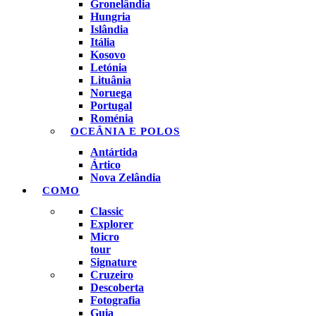
Gronelândia
Hungria
Islândia
Itália
Kosovo
Letónia
Lituânia
Noruega
Portugal
Roménia
OCEÂNIA E POLOS
Antártida
Ártico
Nova Zelândia
COMO
Classic
Explorer
Micro
tour
Signature
Cruzeiro
Descoberta
Fotografia
Guia