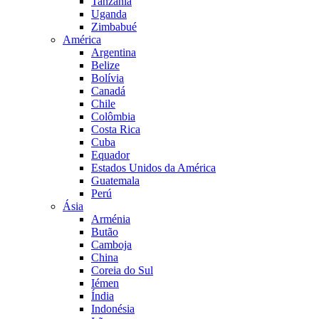
Tanzânia
Uganda
Zimbabué
América
Argentina
Belize
Bolívia
Canadá
Chile
Colômbia
Costa Rica
Cuba
Equador
Estados Unidos da América
Guatemala
Perú
Ásia
Arménia
Butão
Camboja
China
Coreia do Sul
Iémen
Índia
Indonésia