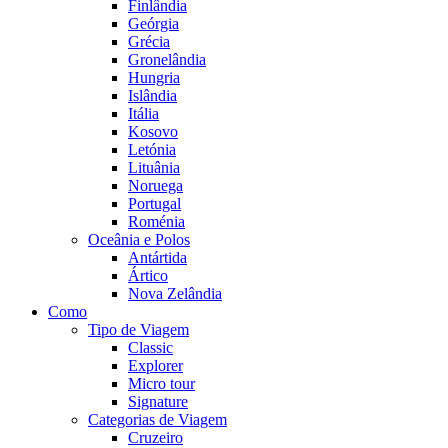
Finlândia
Geórgia
Grécia
Gronelândia
Hungria
Islândia
Itália
Kosovo
Letónia
Lituânia
Noruega
Portugal
Roménia
Oceânia e Polos
Antártida
Ártico
Nova Zelândia
Como
Tipo de Viagem
Classic
Explorer
Micro tour
Signature
Categorias de Viagem
Cruzeiro