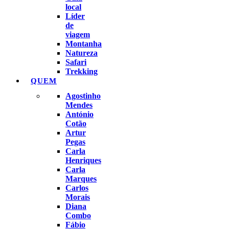
local
Líder
de
viagem
Montanha
Natureza
Safari
Trekking
QUEM
Agostinho
Mendes
António
Cotão
Artur
Pegas
Carla
Henriques
Carla
Marques
Carlos
Morais
Diana
Combo
Fábio