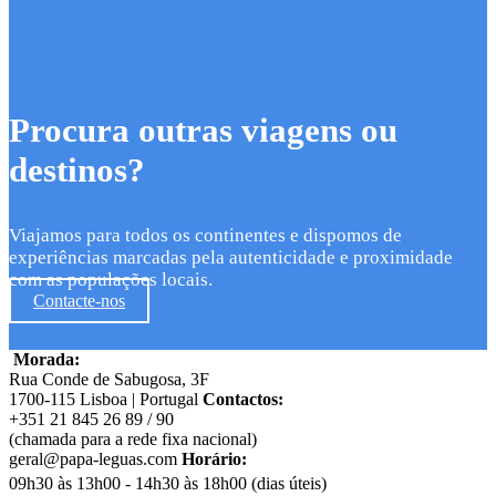
Procura outras viagens ou
destinos?
Viajamos para todos os continentes e dispomos de
experiências marcadas pela autenticidade e proximidade
com as populações locais.
Contacte-nos
Morada:
Rua Conde de Sabugosa, 3F
1700-115 Lisboa | Portugal
Contactos:
+351 21 845 26 89 / 90
(chamada para a rede fixa nacional)
geral@papa-leguas.com
Horário:
09h30 às 13h00 - 14h30 às 18h00 (dias úteis)