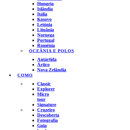
Hungria
Islândia
Itália
Kosovo
Letónia
Lituânia
Noruega
Portugal
Roménia
OCEÂNIA E POLOS
Antártida
Ártico
Nova Zelândia
COMO
Classic
Explorer
Micro
tour
Signature
Cruzeiro
Descoberta
Fotografia
Guia