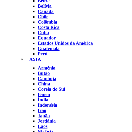
Belize
Bolívia
Canadá
Chile
Colômbia
Costa Rica
Cuba
Equador
Estados Unidos da América
Guatemala
Perú
ÁSIA
Arménia
Butão
Camboja
China
Coreia do Sul
Iémen
Índia
Indonésia
Irão
Japão
Jordânia
Laos
Malásia