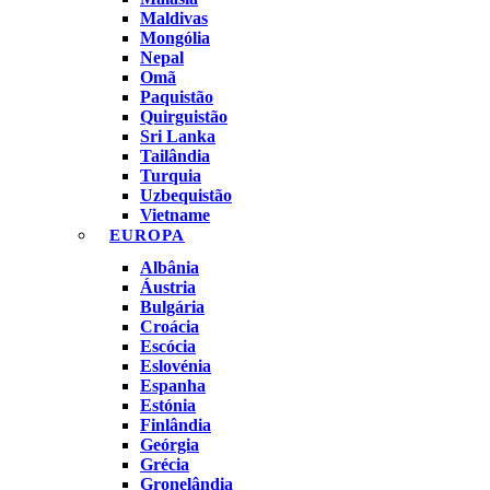
Maldivas
Mongólia
Nepal
Omã
Paquistão
Quirguistão
Sri Lanka
Tailândia
Turquia
Uzbequistão
Vietname
EUROPA
Albânia
Áustria
Bulgária
Croácia
Escócia
Eslovénia
Espanha
Estónia
Finlândia
Geórgia
Grécia
Gronelândia