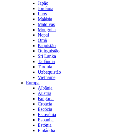
Japão
Jordânia
Laos
Malásia
Maldivas
Mongólia
Nepal
Omã
Paquistão
Quirguistão
Sri Lanka
Tailândia
Turquia
Uzbequistão
Vietname
Europa
Albânia
Áustria
Bulgária
Croácia
Escócia
Eslovénia
Espanha
Estónia
Finlândia