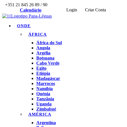
+351 21 845 26 89 / 90
Login
Criar Conta
Calendário
ONDE
ÁFRICA
África do Sul
Angola
Argélia
Botsuana
Cabo Verde
Egito
Etiópia
Madagáscar
Marrocos
Namíbia
Quénia
Tanzânia
Uganda
Zimbabué
AMÉRICA
Argentina