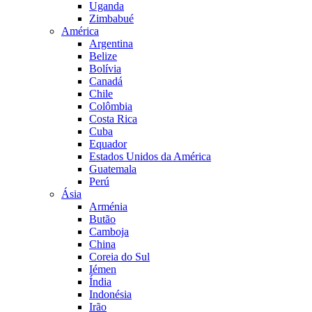
Uganda
Zimbabué
América
Argentina
Belize
Bolívia
Canadá
Chile
Colômbia
Costa Rica
Cuba
Equador
Estados Unidos da América
Guatemala
Perú
Ásia
Arménia
Butão
Camboja
China
Coreia do Sul
Iémen
Índia
Indonésia
Irão