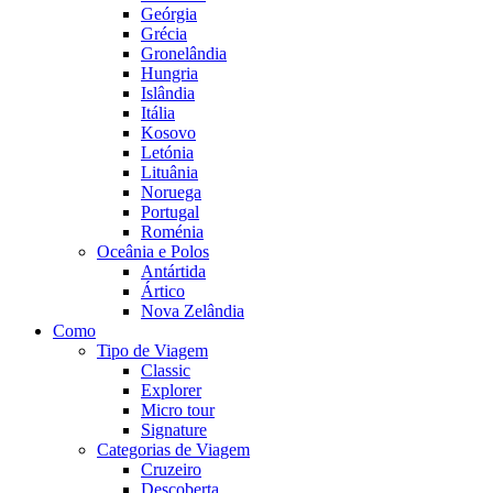
Geórgia
Grécia
Gronelândia
Hungria
Islândia
Itália
Kosovo
Letónia
Lituânia
Noruega
Portugal
Roménia
Oceânia e Polos
Antártida
Ártico
Nova Zelândia
Como
Tipo de Viagem
Classic
Explorer
Micro tour
Signature
Categorias de Viagem
Cruzeiro
Descoberta