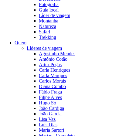
Fotografia
Guia local
Líder de viagem
Montanha
Natureza
Safari
Trekking
Quem
Líderes de viagem
Agostinho Mendes
António Cotão
Artur Pegas
Carla Henriques
Carla Marques
Carlos Morais
Diana Combo
Fábio Fraga
Filipe Alves
Hugo Só
João Cardiga
João Garcia
Lisa Vaz
Luís Dias
Maria Sartori
Mariana Completo