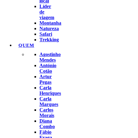
local
Líder
de
viagem
Montanha
Natureza
Safari
Trekking
QUEM
Agostinho
Mendes
António
Cotão
Artur
Pegas
Carla
Henriques
Carla
Marques
Carlos
Morais
Diana
Combo
Fábio
Fraga