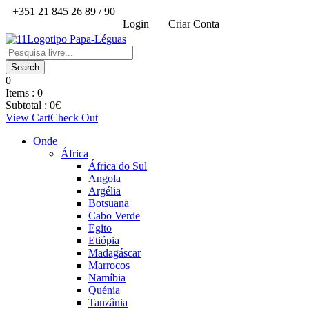
+351 21 845 26 89 / 90
Login
Criar Conta
0
Items :
0
Subtotal :
0
€
View Cart
Check Out
Onde
África
África do Sul
Angola
Argélia
Botsuana
Cabo Verde
Egito
Etiópia
Madagáscar
Marrocos
Namíbia
Quénia
Tanzânia