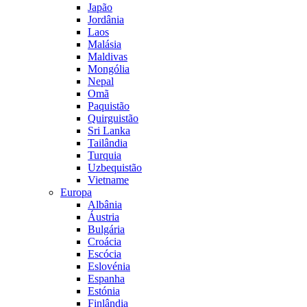
Japão
Jordânia
Laos
Malásia
Maldivas
Mongólia
Nepal
Omã
Paquistão
Quirguistão
Sri Lanka
Tailândia
Turquia
Uzbequistão
Vietname
Europa
Albânia
Áustria
Bulgária
Croácia
Escócia
Eslovénia
Espanha
Estónia
Finlândia