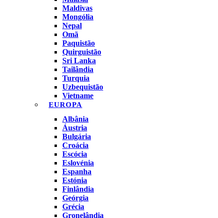
Maldivas
Mongólia
Nepal
Omã
Paquistão
Quirguistão
Sri Lanka
Tailândia
Turquia
Uzbequistão
Vietname
EUROPA
Albânia
Áustria
Bulgária
Croácia
Escócia
Eslovénia
Espanha
Estónia
Finlândia
Geórgia
Grécia
Gronelândia