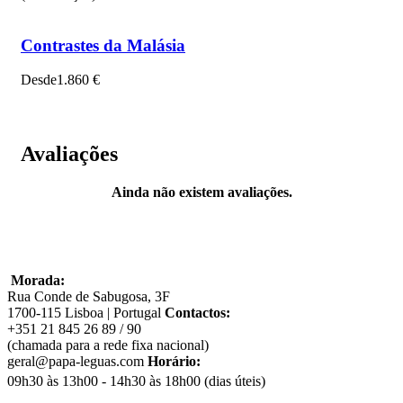
Percorremos uma grande distância, parte dela em estradas
remotas e acidentadas, e deves estar preparado/a para isso, mas
as maravilhas naturais que encontramos compensam qualquer
Contrastes da Malásia
desconforto para aqueles que realmente buscam aventura!
Desde
1.860 €
Avaliações
Ainda não existem avaliações.
Porque esta viagem é imperdível?
Morada:
Rua Conde de Sabugosa, 3F
Observa de perto animais selvagens no Parque Nacional
1700-115 Lisboa | Portugal
Contactos:
de Etosha;
+351 21 845 26 89 / 90
(chamada para a rede fixa nacional)
Sente a força das Cataratas Ruacana no rio Cunene;
geral@papa-leguas.com
Horário:
Atravessa a pitoresca Passagem de Leba até ao Deserto
09h30 às 13h00 - 14h30 às 18h00 (dias úteis)
do Namibe;