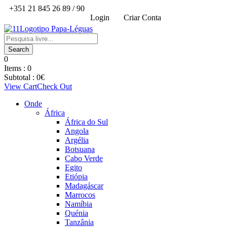
+351 21 845 26 89 / 90
Login
Criar Conta
0
Items :
0
Subtotal :
0
€
View Cart
Check Out
Onde
África
África do Sul
Angola
Argélia
Botsuana
Cabo Verde
Egito
Etiópia
Madagáscar
Marrocos
Namíbia
Quénia
Tanzânia