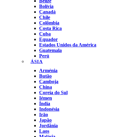
Belize
Bolívia
Canadá
Chile
Colômbia
Costa Rica
Cuba
Equador
Estados Unidos da América
Guatemala
Perú
ÁSIA
Arménia
Butão
Camboja
China
Coreia do Sul
Iémen
Índia
Indonésia
Irão
Japão
Jordânia
Laos
Malásia