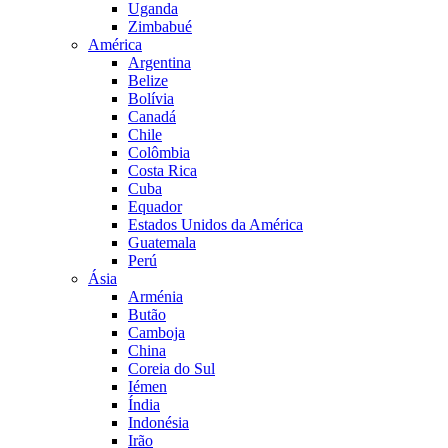
Uganda
Zimbabué
América
Argentina
Belize
Bolívia
Canadá
Chile
Colômbia
Costa Rica
Cuba
Equador
Estados Unidos da América
Guatemala
Perú
Ásia
Arménia
Butão
Camboja
China
Coreia do Sul
Iémen
Índia
Indonésia
Irão