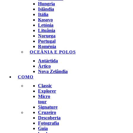
Hungria
Islândia
Itália
Kosovo
Letónia
Lituânia
Noruega
Portugal
Roménia
OCEÂNIA E POLOS
Antártida
Ártico
Nova Zelândia
COMO
Classic
Explorer
Micro
tour
Signature
Cruzeiro
Descoberta
Fotografia
Guia