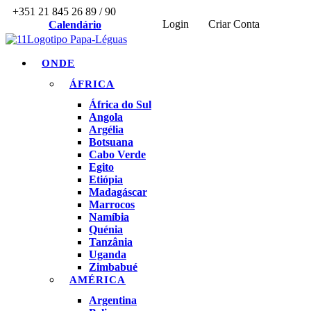
+351 21 845 26 89 / 90
Login
Criar Conta
Calendário
ONDE
ÁFRICA
África do Sul
Angola
Argélia
Botsuana
Cabo Verde
Egito
Etiópia
Madagáscar
Marrocos
Namíbia
Quénia
Tanzânia
Uganda
Zimbabué
AMÉRICA
Argentina