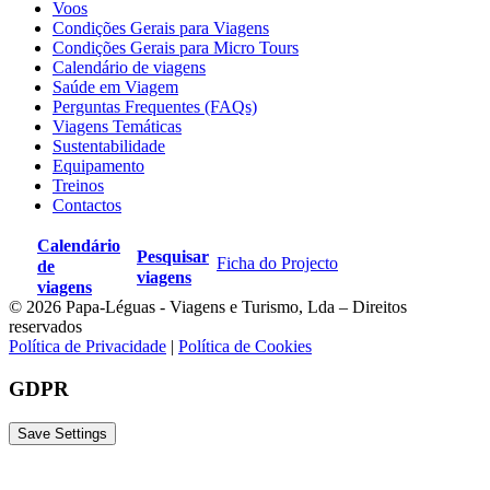
Voos
Condições Gerais para Viagens
Condições Gerais para Micro Tours
Excluído
Calendário de viagens
Saúde em Viagem
Voos internacionais;
Perguntas Frequentes (FAQs)
Viagens Temáticas
Visto de entrada na Namíbia e em Angola;
Sustentabilidade
Todas as atividades e visitas opcionais;
Equipamento
Treinos
Todas as despesas pessoais;
Contactos
Qualquer tipo de gratificação;
Calendário
Pesquisar
Ficha do Projecto
Qualquer item não mencionado como incluído.
de
viagens
viagens
© 2026 Papa-Léguas - Viagens e Turismo, Lda – Direitos
reservados
Política de Privacidade
|
Política de Cookies
GDPR
Mapa