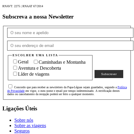
Explora as praias, enseadas e o deserto na Praia de Soba;
RNAVT: 2275 | RNAAT 67/2014
Descobre a energia da cidade de Luanda.
Subscreva a nossa Newsletter
Incluído
Acompanhamento de guia local de língua inglesa e guia
assistente;
ESCOLHER UMA LISTA
Geral
Caminhadas e Montanha
Transferes de e para o aeroporto nos dias de voo;
Aventura e Descoberta
4 noites de hotel, 6 noites de lodge e 9 noites em tenda,
Líder de viagens
tudo em ocupação dupla;
Refeições: 18 pequenos-almoços, 13 almoços, 2 lunch-
Concordo que para receber as newsletters da Papa-Léguas sejam guardados, segundo a
Política
de Privacidade
em vigor, o meu nome e email por tempo indeterminado. A rectificação destes
box e 15 jantares;
dados ou cancelamento da recepção poderá ser feito a qualquer momento.
Percurso em camião equipado;
Ligações Úteis
Safaris, visitas e excursões segundo o itinerário;
Sobre nós
Entradas nas reservas e parques nacionais;
Sobre as viagens
Seguro e assistência em viagem.
Seguros