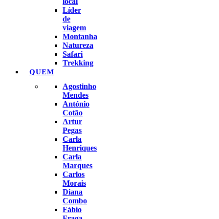
local
Líder
de
viagem
Montanha
Natureza
Safari
Trekking
QUEM
Agostinho
Mendes
António
Cotão
Artur
Pegas
Carla
Henriques
Carla
Marques
Carlos
Morais
Diana
Combo
Fábio
Fraga