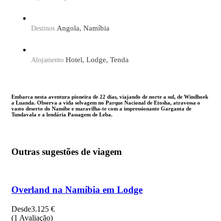
Angola, Namíbia
Destinos
Hotel, Lodge, Tenda
Alojamento
Embarca nesta aventura pioneira de 22 dias, viajando de norte a sul, de Windhoek
a Luanda. Observa a vida selvagem no Parque Nacional de Etosha, atravessa o
vasto deserto do Namibe e maravilha-te com a impressionante Garganta de
Tundavala e a lendária Passagem de Leba.
Descobre a beleza estrondosa das Cataratas de Ruacana, Binga
e Kalandula – Kalandula é uma rival intocada das Cataratas
Outras sugestões de viagem
Vitória. Conhece tribos nómadas remotas do sul, explora a
costa selvagem e deserta de Angola, caminha entre as
imponentes formações rochosas de Black Rock e visita uma
fazenda de café e banana em funcionamento. Esta é uma
viagem de cultura, vida selvagem, culinária e paisagens de tirar
Overland na Namíbia em Lodge
o fôlego – uma expedição inesquecível ao coração indomável
de África.
Desde
3.125 €
(1 Avaliação)