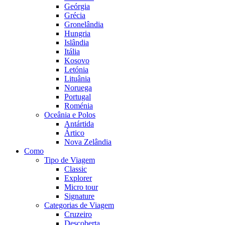
Geórgia
Grécia
Gronelândia
Hungria
Islândia
Itália
Kosovo
Letónia
Lituânia
Noruega
Portugal
Roménia
Oceânia e Polos
Antártida
Ártico
Nova Zelândia
Como
Tipo de Viagem
Classic
Explorer
Micro tour
Signature
Categorias de Viagem
Cruzeiro
Descoberta