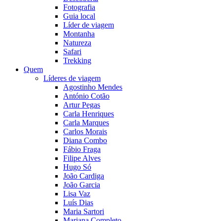
Fotografia
Guia local
Líder de viagem
Montanha
Natureza
Safari
Trekking
Quem
Líderes de viagem
Agostinho Mendes
António Cotão
Artur Pegas
Carla Henriques
Carla Marques
Carlos Morais
Diana Combo
Fábio Fraga
Filipe Alves
Hugo Só
João Cardiga
João Garcia
Lisa Vaz
Luís Dias
Maria Sartori
Mariana Completo