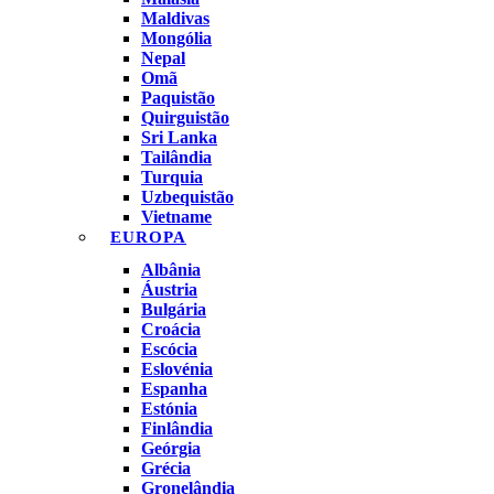
Maldivas
Mongólia
Nepal
Omã
Paquistão
Quirguistão
Sri Lanka
Tailândia
Turquia
Uzbequistão
Vietname
EUROPA
Albânia
Áustria
Bulgária
Croácia
Escócia
Eslovénia
Espanha
Estónia
Finlândia
Geórgia
Grécia
Gronelândia