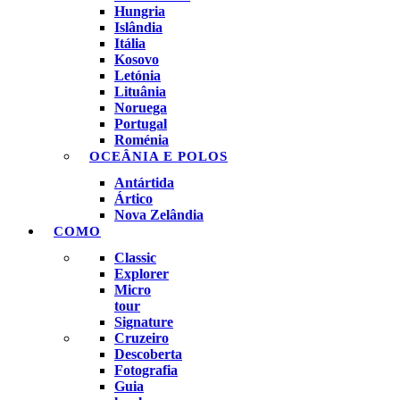
Hungria
Islândia
Itália
Kosovo
Letónia
Lituânia
Noruega
Portugal
Roménia
OCEÂNIA E POLOS
Antártida
Ártico
Nova Zelândia
COMO
Classic
Explorer
Micro
tour
Signature
Cruzeiro
Descoberta
Fotografia
Guia