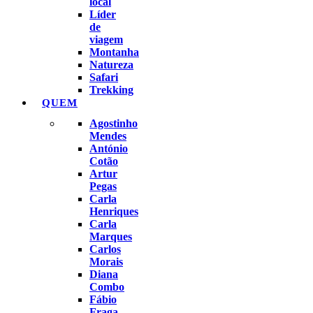
local
Líder
de
viagem
Montanha
Natureza
Safari
Trekking
QUEM
Agostinho
Mendes
António
Cotão
Artur
Pegas
Carla
Henriques
Carla
Marques
Carlos
Morais
Diana
Combo
Fábio
Fraga