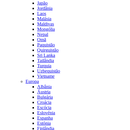
Japão
Jordânia
Laos
Malásia
Maldivas
Mongólia
Nepal
Omã
Paquistão
Quirguistão
Sri Lanka
Tailândia
Turquia
Uzbequistão
Vietname
Europa
Albânia
Áustria
Bulgária
Croácia
Escócia
Eslovénia
Espanha
Estónia
Finlândia