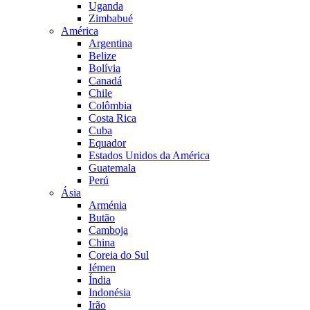
Uganda
Zimbabué
América
Argentina
Belize
Bolívia
Canadá
Chile
Colômbia
Costa Rica
Cuba
Equador
Estados Unidos da América
Guatemala
Perú
Ásia
Arménia
Butão
Camboja
China
Coreia do Sul
Iémen
Índia
Indonésia
Irão