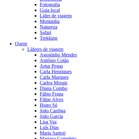
Fotografia
Guia local
Líder de viagem
Montanha
Natureza
Safari
Trekking
Quem
Líderes de viagem
Agostinho Mendes
António Cotão
Artur Pegas
Carla Henriques
Carla Marques
Carlos Morais
Diana Combo
Fábio Fraga
Filipe Alves
Hugo Só
João Cardiga
João Garcia
Lisa Vaz
Luís Dias
Maria Sartori
Mariana Completo