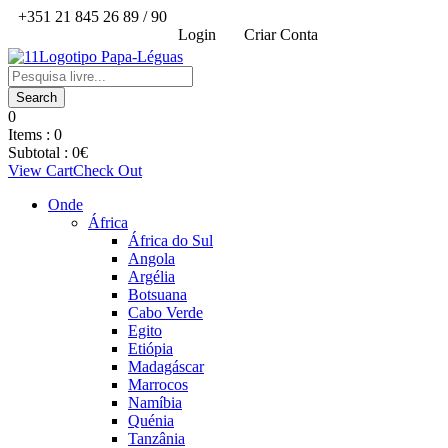
+351 21 845 26 89 / 90
Login
Criar Conta
0
Items :
0
Subtotal :
0
€
View Cart
Check Out
Onde
África
África do Sul
Angola
Argélia
Botsuana
Cabo Verde
Egito
Etiópia
Madagáscar
Marrocos
Namíbia
Quénia
Tanzânia