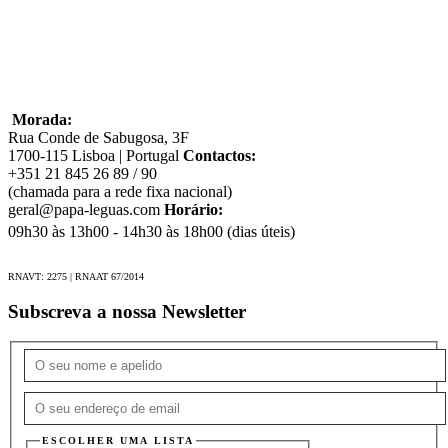
Viajamos para todos os continentes e dispomos de
experiências marcadas pela autenticidade e proximidade
com as populações locais
Contacte-nos
Morada:
Rua Conde de Sabugosa, 3F
1700-115 Lisboa | Portugal
Contactos:
+351 21 845 26 89 / 90
(chamada para a rede fixa nacional)
geral@papa-leguas.com
Horário:
09h30 às 13h00 - 14h30 às 18h00 (dias úteis)
RNAVT: 2275 | RNAAT 67/2014
Subscreva a nossa Newsletter
ESCOLHER UMA LISTA