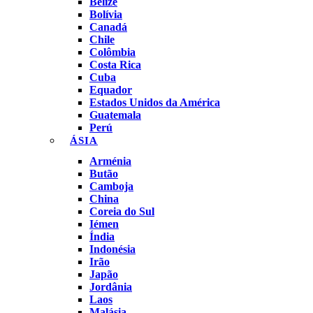
Belize
Bolívia
Canadá
Chile
Colômbia
Costa Rica
Cuba
Equador
Estados Unidos da América
Guatemala
Perú
ÁSIA
Arménia
Butão
Camboja
China
Coreia do Sul
Iémen
Índia
Indonésia
Irão
Japão
Jordânia
Laos
Malásia