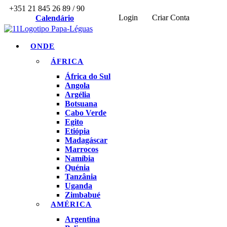
+351 21 845 26 89 / 90
Login
Criar Conta
Calendário
ONDE
ÁFRICA
África do Sul
Angola
Argélia
Botsuana
Cabo Verde
Egito
Etiópia
Madagáscar
Marrocos
Namíbia
Quénia
Tanzânia
Uganda
Zimbabué
AMÉRICA
Argentina