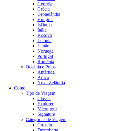
Geórgia
Grécia
Gronelândia
Hungria
Islândia
Itália
Kosovo
Letónia
Lituânia
Noruega
Portugal
Roménia
Oceânia e Polos
Antártida
Ártico
Nova Zelândia
Como
Tipo de Viagem
Classic
Explorer
Micro tour
Signature
Categorias de Viagem
Cruzeiro
Descoberta