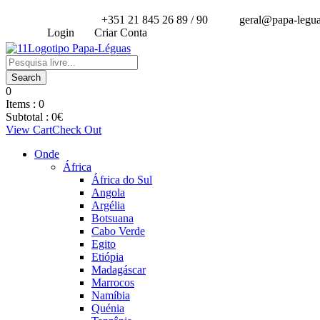
+351 21 845 26 89 / 90
geral@papa-legu
Login
Criar Conta
0
Items :
0
Subtotal :
0
€
View Cart
Check Out
Onde
África
África do Sul
Angola
Argélia
Botsuana
Cabo Verde
Egito
Etiópia
Madagáscar
Marrocos
Namíbia
Quénia