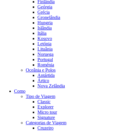
Finlândia
Geórgia
Grécia
Gronelândia
Hungria
Islândia
Itália
Kosovo
Letónia
Lituânia
Noruega
Portugal
Roménia
Oceânia e Polos
Antártida
Ártico
Nova Zelândia
Como
Tipo de Viagem
Classic
Explorer
Micro tour
Signature
Categorias de Viagem
Cruzeiro