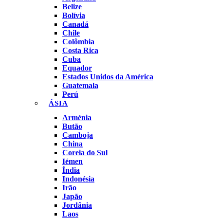
Belize
Bolívia
Canadá
Chile
Colômbia
Costa Rica
Cuba
Equador
Estados Unidos da América
Guatemala
Perú
ÁSIA
Arménia
Butão
Camboja
China
Coreia do Sul
Iémen
Índia
Indonésia
Irão
Japão
Jordânia
Laos