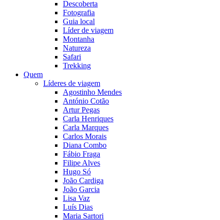
Descoberta
Fotografia
Guia local
Líder de viagem
Montanha
Natureza
Safari
Trekking
Quem
Líderes de viagem
Agostinho Mendes
António Cotão
Artur Pegas
Carla Henriques
Carla Marques
Carlos Morais
Diana Combo
Fábio Fraga
Filipe Alves
Hugo Só
João Cardiga
João Garcia
Lisa Vaz
Luís Dias
Maria Sartori