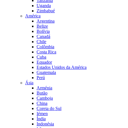
Tanzânia
Uganda
Zimbabué
América
Argentina
Belize
Bolívia
Canadá
Chile
Colômbia
Costa Rica
Cuba
Equador
Estados Unidos da América
Guatemala
Perú
Ásia
Arménia
Butão
Camboja
China
Coreia do Sul
Iémen
Índia
Indonésia