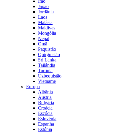
Irão
Japão
Jordânia
Laos
Malásia
Maldivas
Mongólia
Nepal
Omã
Paquistão
Quirguistão
Sri Lanka
Tailândia
Turquia
Uzbequistão
Vietname
Europa
Albânia
Áustria
Bulgária
Croácia
Escócia
Eslovénia
Espanha
Estónia