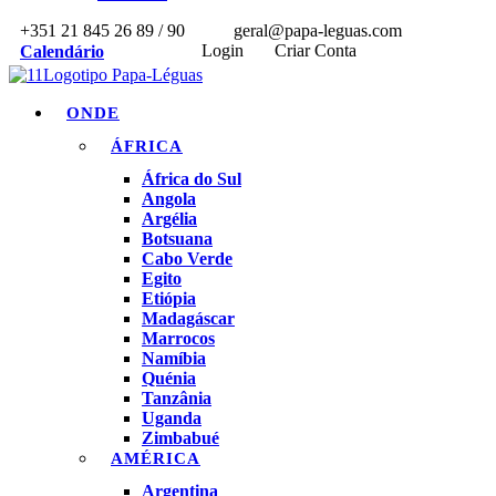
+351 21 845 26 89 / 90
geral@papa-leguas.com
Login
Criar Conta
Calendário
ONDE
ÁFRICA
África do Sul
Angola
Argélia
Botsuana
Cabo Verde
Egito
Etiópia
Madagáscar
Marrocos
Namíbia
Quénia
Tanzânia
Uganda
Zimbabué
AMÉRICA
Argentina