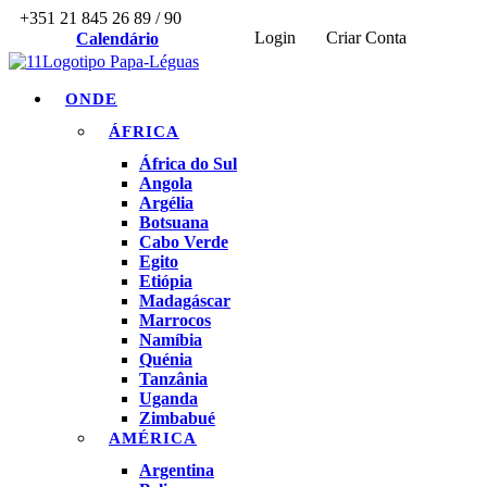
+351 21 845 26 89 / 90
Login
Criar Conta
Calendário
ONDE
ÁFRICA
África do Sul
Angola
Argélia
Botsuana
Cabo Verde
Egito
Etiópia
Madagáscar
Marrocos
Namíbia
Quénia
Tanzânia
Uganda
Zimbabué
AMÉRICA
Argentina