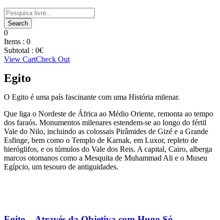
0
Items :
0
Subtotal :
0
€
View Cart
Check Out
Egito
O Egito é uma país fascinante com uma História milenar.
Que liga o Nordeste de África ao Médio Oriente, remonta ao tempo
dos faraós. Monumentos milenares estendem-se ao longo do fértil
Vale do Nilo, incluindo as colossais Pirâmides de Gizé e a Grande
Esfinge, bem como o Templo de Karnak, em Luxor, repleto de
hieróglifos, e os túmulos do Vale dos Reis. A capital, Cairo, alberga
marcos otomanos como a Mesquita de Muhammad Ali e o Museu
Egípcio, um tesouro de antiguidades.
Egito – Através da Objetiva com Hugo Só