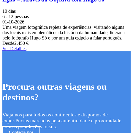
10 dias
6 - 12 pessoas
01-10-2026
Uma viagem fotográfica repleta de experiências, visitando alguns
dos locais mais emblemáticos da história da humanidade, liderada
pelo fotógrafo Hugo Só e por um guia egípcio a falar português.
Desde
2.450 €
Ver Detalhes
Procura outras viagens ou
destinos?
Viajamos para todos os continentes e dispomos de
experiências marcadas pela autenticidade e proximidade
com as populações locais.
Contacte-nos