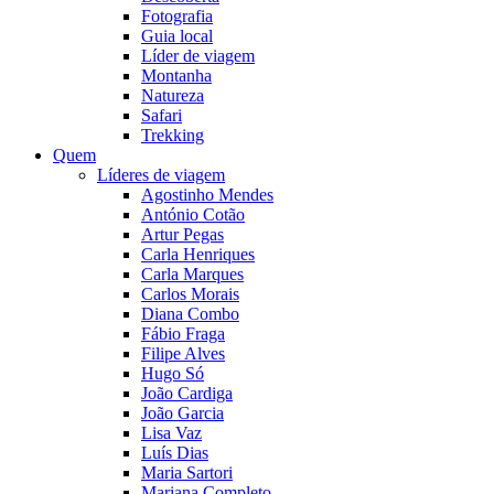
Fotografia
Guia local
Líder de viagem
Montanha
Natureza
Safari
Trekking
Quem
Líderes de viagem
Agostinho Mendes
António Cotão
Artur Pegas
Carla Henriques
Carla Marques
Carlos Morais
Diana Combo
Fábio Fraga
Filipe Alves
Hugo Só
João Cardiga
João Garcia
Lisa Vaz
Luís Dias
Maria Sartori
Mariana Completo