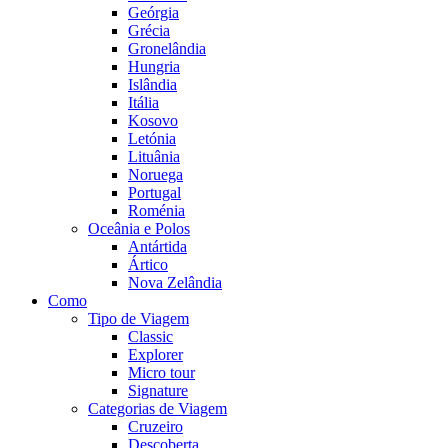
Geórgia
Grécia
Gronelândia
Hungria
Islândia
Itália
Kosovo
Letónia
Lituânia
Noruega
Portugal
Roménia
Oceânia e Polos
Antártida
Ártico
Nova Zelândia
Como
Tipo de Viagem
Classic
Explorer
Micro tour
Signature
Categorias de Viagem
Cruzeiro
Descoberta