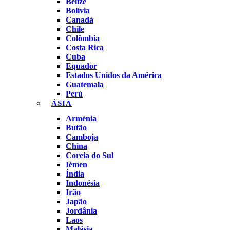
Belize
Bolívia
Canadá
Chile
Colômbia
Costa Rica
Cuba
Equador
Estados Unidos da América
Guatemala
Perú
ÁSIA
Arménia
Butão
Camboja
China
Coreia do Sul
Iémen
Índia
Indonésia
Irão
Japão
Jordânia
Laos
Malásia