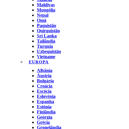
Maldivas
Mongólia
Nepal
Omã
Paquistão
Quirguistão
Sri Lanka
Tailândia
Turquia
Uzbequistão
Vietname
EUROPA
Albânia
Áustria
Bulgária
Croácia
Escócia
Eslovénia
Espanha
Estónia
Finlândia
Geórgia
Grécia
Gronelândia