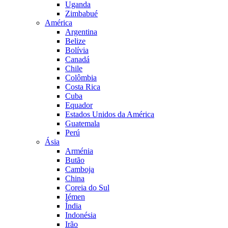
Uganda
Zimbabué
América
Argentina
Belize
Bolívia
Canadá
Chile
Colômbia
Costa Rica
Cuba
Equador
Estados Unidos da América
Guatemala
Perú
Ásia
Arménia
Butão
Camboja
China
Coreia do Sul
Iémen
Índia
Indonésia
Irão