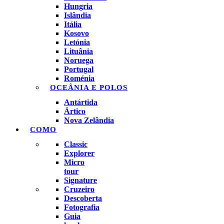
Hungria
Islândia
Itália
Kosovo
Letónia
Lituânia
Noruega
Portugal
Roménia
OCEÂNIA E POLOS
Antártida
Ártico
Nova Zelândia
COMO
Classic
Explorer
Micro
tour
Signature
Cruzeiro
Descoberta
Fotografia
Guia