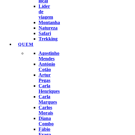
local
Líder
de
viagem
Montanha
Natureza
Safari
Trekking
QUEM
Agostinho
Mendes
António
Cotão
Artur
Pegas
Carla
Henriques
Carla
Marques
Carlos
Morais
Diana
Combo
Fábio
Fraga