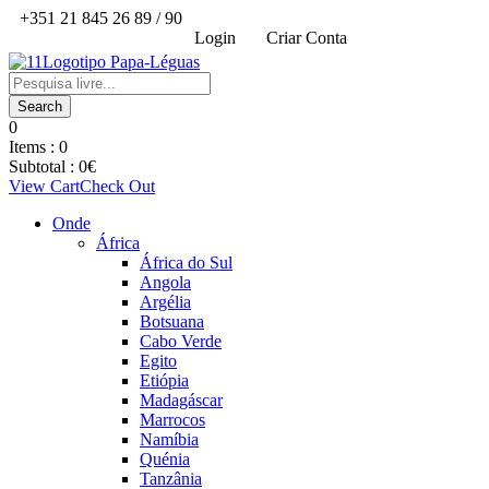
+351 21 845 26 89 / 90
Login
Criar Conta
0
Items :
0
Subtotal :
0
€
View Cart
Check Out
Onde
África
África do Sul
Angola
Argélia
Botsuana
Cabo Verde
Egito
Etiópia
Madagáscar
Marrocos
Namíbia
Quénia
Tanzânia