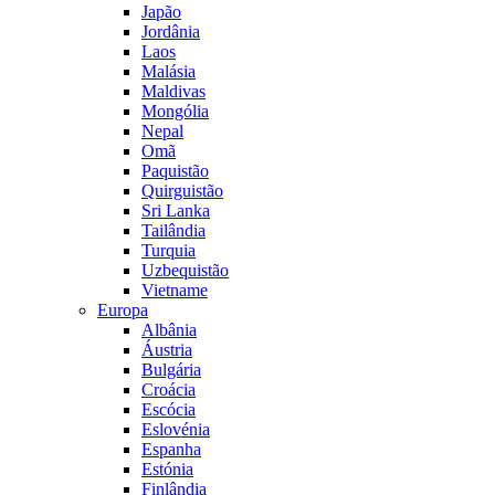
Japão
Jordânia
Laos
Malásia
Maldivas
Mongólia
Nepal
Omã
Paquistão
Quirguistão
Sri Lanka
Tailândia
Turquia
Uzbequistão
Vietname
Europa
Albânia
Áustria
Bulgária
Croácia
Escócia
Eslovénia
Espanha
Estónia
Finlândia