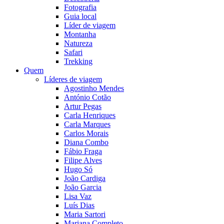
Fotografia
Guia local
Líder de viagem
Montanha
Natureza
Safari
Trekking
Quem
Líderes de viagem
Agostinho Mendes
António Cotão
Artur Pegas
Carla Henriques
Carla Marques
Carlos Morais
Diana Combo
Fábio Fraga
Filipe Alves
Hugo Só
João Cardiga
João Garcia
Lisa Vaz
Luís Dias
Maria Sartori
Mariana Completo