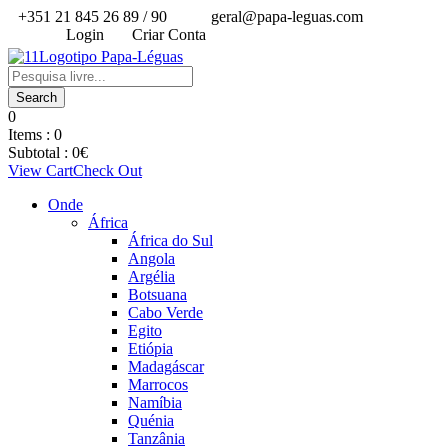
+351 21 845 26 89 / 90
geral@papa-leguas.com
Login
Criar Conta
0
Items :
0
Subtotal :
0
€
View Cart
Check Out
Onde
África
África do Sul
Angola
Argélia
Botsuana
Cabo Verde
Egito
Etiópia
Madagáscar
Marrocos
Namíbia
Quénia
Tanzânia