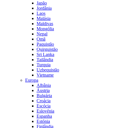
Japão
Jordânia
Laos
Malásia
Maldivas
Mongólia
Nepal
Omã
Paquistão
Quirguistão
Sri Lanka
Tailândia
Turquia
Uzbequistão
Vietname
Europa
Albânia
Áustria
Bulgária
Croácia
Escócia
Eslovénia
Espanha
Estónia
Finlândia