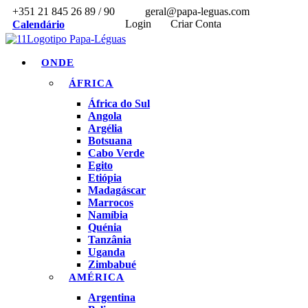
+351 21 845 26 89 / 90
geral@papa-leguas.com
Login
Criar Conta
Calendário
ONDE
ÁFRICA
África do Sul
Angola
Argélia
Botsuana
Cabo Verde
Egito
Etiópia
Madagáscar
Marrocos
Namíbia
Quénia
Tanzânia
Uganda
Zimbabué
AMÉRICA
Argentina