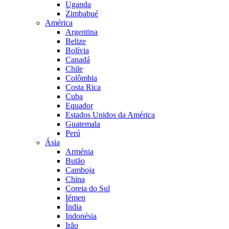
Uganda
Zimbabué
América
Argentina
Belize
Bolívia
Canadá
Chile
Colômbia
Costa Rica
Cuba
Equador
Estados Unidos da América
Guatemala
Perú
Ásia
Arménia
Butão
Camboja
China
Coreia do Sul
Iémen
Índia
Indonésia
Irão