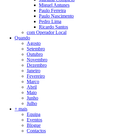
Miguel Antunes
Paulo Ferreira
Paulo Nascimento
Pedro Lima
Ricardo Santos
com Operador Local
Quando
Agosto
Setembro
Outubro
Novembro
Dezembro
Janeiro
Fevereiro
Março
Abril
Maio
Junho
Julho
+ mais
Equipa
Eventos
Blogue
Contactos