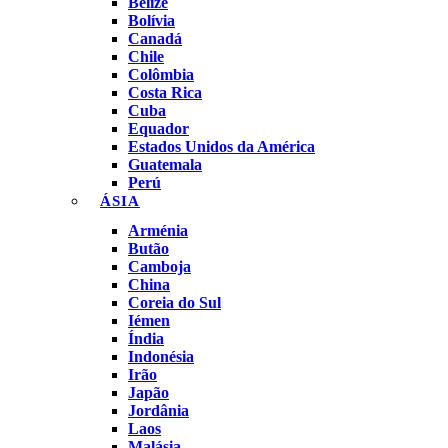
Belize
Bolívia
Canadá
Chile
Colômbia
Costa Rica
Cuba
Equador
Estados Unidos da América
Guatemala
Perú
ÁSIA
Arménia
Butão
Camboja
China
Coreia do Sul
Iémen
Índia
Indonésia
Irão
Japão
Jordânia
Laos
Malásia