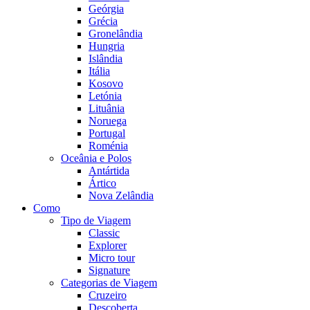
Geórgia
Grécia
Gronelândia
Hungria
Islândia
Itália
Kosovo
Letónia
Lituânia
Noruega
Portugal
Roménia
Oceânia e Polos
Antártida
Ártico
Nova Zelândia
Como
Tipo de Viagem
Classic
Explorer
Micro tour
Signature
Categorias de Viagem
Cruzeiro
Descoberta