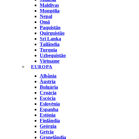
Maldivas
Mongólia
Nepal
Omã
Paquistão
Quirguistão
Sri Lanka
Tailândia
Turquia
Uzbequistão
Vietname
EUROPA
Albânia
Áustria
Bulgária
Croácia
Escócia
Eslovénia
Espanha
Estónia
Finlândia
Geórgia
Grécia
Gronelândia