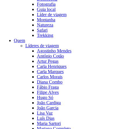
Fotografia
Guia local
Líder de viagem
Montanha
Natureza
Safari
Trekking
Quem
Líderes de viagem
Agostinho Mendes
António Cotão
Artur Pegas
Carla Henriques
Carla Marques
Carlos Morais
Diana Combo
Fábio Fraga
Filipe Alves
Hugo Só
João Cardiga
João Garcia
Lisa Vaz
Luís Dias
Maria Sartori
Mariana Completo