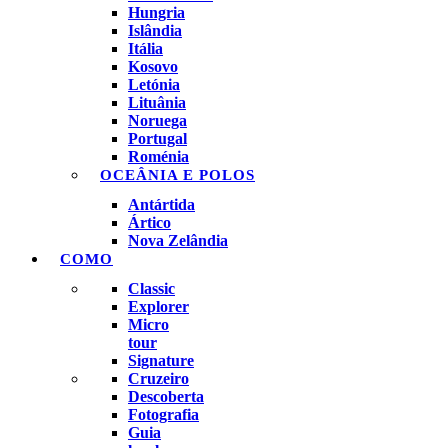
Hungria
Islândia
Itália
Kosovo
Letónia
Lituânia
Noruega
Portugal
Roménia
OCEÂNIA E POLOS
Antártida
Ártico
Nova Zelândia
COMO
Classic
Explorer
Micro
tour
Signature
Cruzeiro
Descoberta
Fotografia
Guia