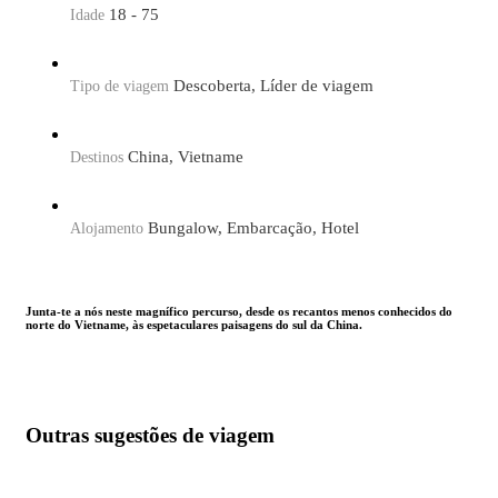
18 - 75
Idade
Descoberta, Líder de viagem
Tipo de viagem
China, Vietname
Destinos
Bungalow, Embarcação, Hotel
Alojamento
Junta-te a nós neste magnífico percurso, desde os recantos menos conhecidos do
norte do Vietname, às espetaculares paisagens do sul da China.
Aqui, terás a possibilidade de explorar e fotografar um dos
mercados mais coloridos do Vietname em Bac Ha. Poderás
ainda visitar as aldeias dos vários grupos étnicos que vivem em
SaPa.
Outras sugestões de viagem
O itinerário do Vietname não ficaria completo sem o cruzeiro
pela baía de Halong, Património Mundial da UNESCO, ou