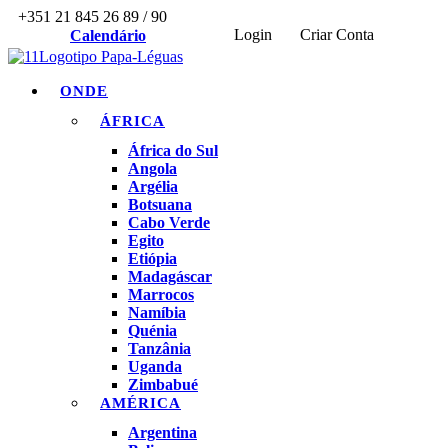
+351 21 845 26 89 / 90
Login
Criar Conta
Calendário
ONDE
ÁFRICA
África do Sul
Angola
Argélia
Botsuana
Cabo Verde
Egito
Etiópia
Madagáscar
Marrocos
Namíbia
Quénia
Tanzânia
Uganda
Zimbabué
AMÉRICA
Argentina