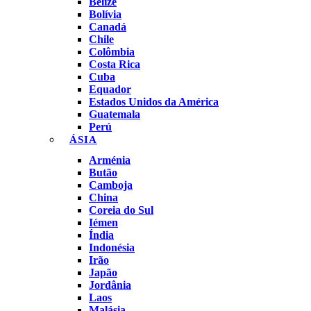
Belize
Bolívia
Canadá
Chile
Colômbia
Costa Rica
Cuba
Equador
Estados Unidos da América
Guatemala
Perú
ÁSIA
Arménia
Butão
Camboja
China
Coreia do Sul
Iémen
Índia
Indonésia
Irão
Japão
Jordânia
Laos
Malásia