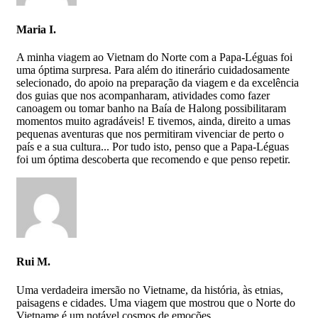
Maria I.
A minha viagem ao Vietnam do Norte com a Papa-Léguas foi
uma óptima surpresa. Para além do itinerário cuidadosamente
Porque esta viagem é imperdível?
selecionado, do apoio na preparação da viagem e da excelência
dos guias que nos acompanharam, atividades como fazer
canoagem ou tomar banho na Baía de Halong possibilitaram
momentos muito agradáveis! E tivemos, ainda, direito a umas
pequenas aventuras que nos permitiram vivenciar de perto o
país e a sua cultura... Por tudo isto, penso que a Papa-Léguas
Visita a vibrante cidade de Hanói (Vietname);
foi um óptima descoberta que recomendo e que penso repetir.
Embarca num cruzeiro na Halong Bay, Património
Mundial da UNESCO (Vietname);
Conhece Quang Phu Cau, a pitoresca aldeia da produção
de incenso (Vietname);
Caminha no Vale de Sapa (Vietname);
Rui M.
Percorre o colorido mercado de Bac Ha (Vietname);
Conhece o templo dos três pagodes em Dali (China) e o
Uma verdadeira imersão no Vietname, da história, às etnias,
Mosteiro de Songzanlin (China);
paisagens e cidades. Uma viagem que mostrou que o Norte do
Vietname é um notável cosmos de emoções.