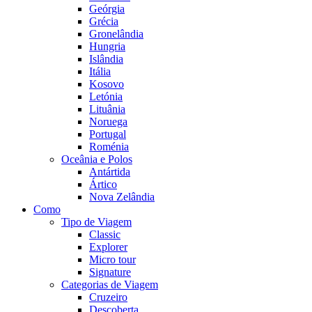
Geórgia
Grécia
Gronelândia
Hungria
Islândia
Itália
Kosovo
Letónia
Lituânia
Noruega
Portugal
Roménia
Oceânia e Polos
Antártida
Ártico
Nova Zelândia
Como
Tipo de Viagem
Classic
Explorer
Micro tour
Signature
Categorias de Viagem
Cruzeiro
Descoberta