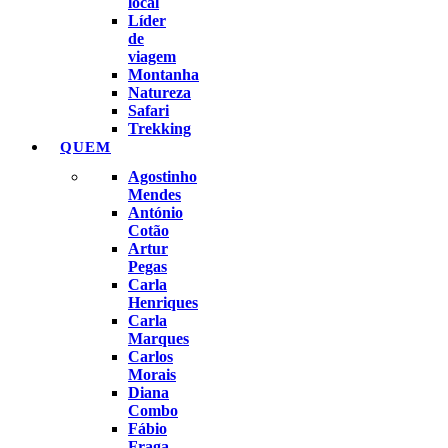
local
Líder
de
viagem
Montanha
Natureza
Safari
Trekking
QUEM
Agostinho
Mendes
António
Cotão
Artur
Pegas
Carla
Henriques
Carla
Marques
Carlos
Morais
Diana
Combo
Fábio
Fraga