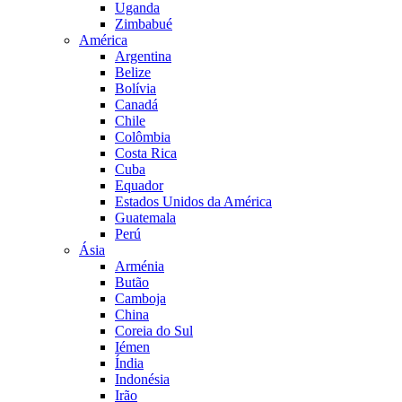
Uganda
Zimbabué
América
Argentina
Belize
Bolívia
Canadá
Chile
Colômbia
Costa Rica
Cuba
Equador
Estados Unidos da América
Guatemala
Perú
Ásia
Arménia
Butão
Camboja
China
Coreia do Sul
Iémen
Índia
Indonésia
Irão