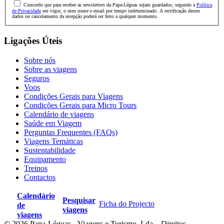
Concordo que para receber as newsletters da Papa-Léguas sejam guardados, segundo a
Política
10 jantares (bebidas não incluídas);
de Privacidade
em vigor, o meu nome e email por tempo indeterminado. A rectificação destes
dados ou cancelamento da recepção poderá ser feito a qualquer momento.
Entradas e visitas de acordo com o itinerário;
City tours guiados em Hanói, Kunming, Dali, Xizhou,
Ligações Úteis
Zhoucheng Shangri-La, Lijiang, Baisha;
Sobre nós
Seguro e assistência em viagem.
Sobre as viagens
Seguros
Voos
Excluído
Condições Gerais para Viagens
Condições Gerais para Micro Tours
Voos internacionais e voo Hanói - Kunming;
Calendário de viagens
Saúde em Viagem
Visto de entrada no Vietname;
Perguntas Frequentes (FAQs)
Viagens Temáticas
Todas as atividades e visitas opcionais;
Sustentabilidade
Todas as despesas pessoais;
Equipamento
Treinos
Qualquer tipo de gratificação;
Contactos
Qualquer item não mencionado como incluído.
Calendário
Pesquisar
Ficha do Projecto
de
viagens
viagens
© 2026 Papa-Léguas - Viagens e Turismo, Lda – Direitos