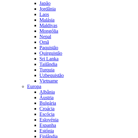
Japão
Jordânia
Laos
Malásia
Maldivas
Mongólia
Nepal
Omã
Paquistão
Quirguistão
Sri Lanka
Tailândia
Turquia
Uzbequistão
Vietname
Europa
Albânia
Áustria
Bulgária
Croácia
Escócia
Eslovénia
Espanha
Estónia
Finlândia