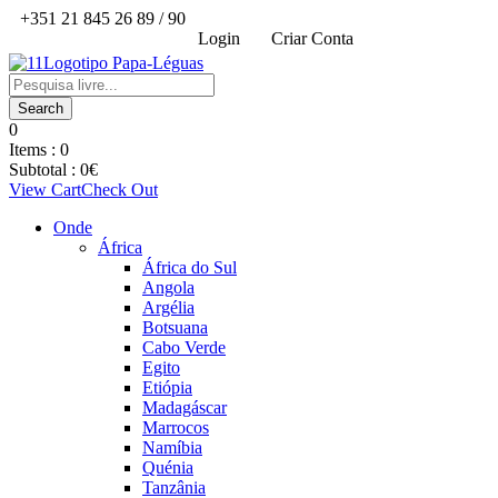
+351 21 845 26 89 / 90
Login
Criar Conta
0
Items :
0
Subtotal :
0
€
View Cart
Check Out
Onde
África
África do Sul
Angola
Argélia
Botsuana
Cabo Verde
Egito
Etiópia
Madagáscar
Marrocos
Namíbia
Quénia
Tanzânia