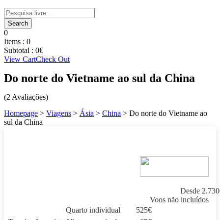
0
Items :
0
Subtotal :
0
€
View Cart
Check Out
Do norte do Vietname ao sul da China
(2 Avaliações)
Homepage
>
Viagens
>
Ásia
>
China
>
Do norte do Vietname ao
sul da China
Desde
2.730
Voos não incluídos
Quarto individual
525
€