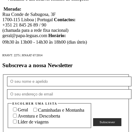
Visita uma família Tibetana (China);
Morada:
Descobre a Garganta do Salto do Tigre (China); e a
Rua Conde de Sabugosa, 3F
Montanha Nevada do Dragão de Jade (China);
1700-115 Lisboa | Portugal
Contactos:
Perde-te nos Terraços do Rio Baishui (China).
+351 21 845 26 89 / 90
(chamada para a rede fixa nacional)
geral@papa-leguas.com
Horário:
09h30 às 13h00 - 14h30 às 18h00 (dias úteis)
Incluído
RNAVT: 2275 | RNAAT 67/2014
Acompanhamento de líder de viagem português da Papa-
Léguas;
Subscreva a nossa Newsletter
Transferes aeroporto - hotel - aeroporto (veja as
condições particulares);
Todos os transportes de acordo com itinerário;
Bilhete comboio de alta velocidade Kunming-Dali
(segunda classe);
ESCOLHER UMA LISTA
Geral
Caminhadas e Montanha
13 noites de hotel em quarto duplo, 1 noite em bungalow
Aventura e Descoberta
em quarto duplo e 1 noite em embarcação em cabine
dupla;
Líder de viagens
Refeições: 15 pequenos-almoços, 1 brunch, 10 almoços e