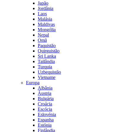
Japão
Jordânia
Laos
Malásia
Maldivas
Mongólia
Nepal
Omã
Paquistão
Quirguistão
Sri Lanka
Tailândia
Turquia
Uzbequistão
Vietname
Europa
Albânia
Áustria
Bulgária
Croácia
Escócia
Eslovénia
Espanha
Estónia
Finlândia