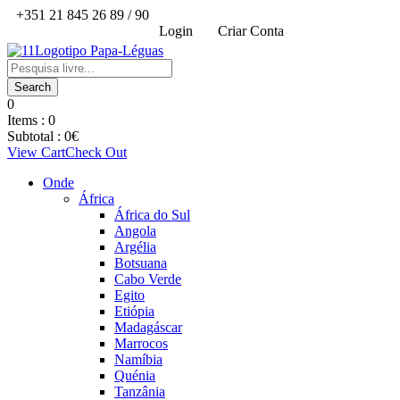
+351 21 845 26 89 / 90
Login
Criar Conta
0
Items :
0
Subtotal :
0
€
View Cart
Check Out
Onde
África
África do Sul
Angola
Argélia
Botsuana
Cabo Verde
Egito
Etiópia
Madagáscar
Marrocos
Namíbia
Quénia
Tanzânia