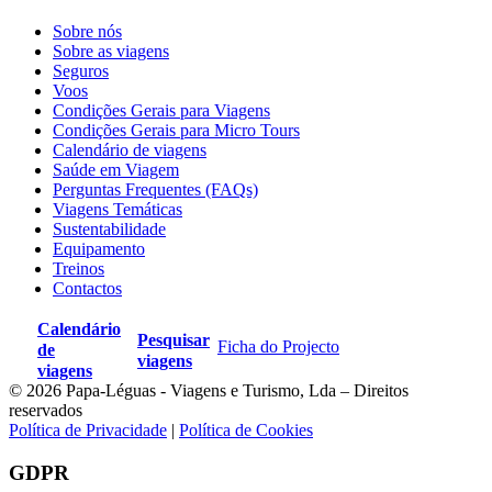
Sobre nós
Sobre as viagens
Seguros
Voos
Condições Gerais para Viagens
Condições Gerais para Micro Tours
Calendário de viagens
Saúde em Viagem
Perguntas Frequentes (FAQs)
Viagens Temáticas
Sustentabilidade
Equipamento
Treinos
Contactos
Calendário
Pesquisar
Ficha do Projecto
de
viagens
viagens
© 2026 Papa-Léguas - Viagens e Turismo, Lda – Direitos
reservados
Política de Privacidade
|
Política de Cookies
GDPR