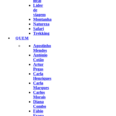
local
Líder
de
viagem
Montanha
Natureza
Safari
Trekking
QUEM
Agostinho
Mendes
António
Cotão
Artur
Pegas
Carla
Henriques
Carla
Marques
Carlos
Morais
Diana
Combo
Fábio
Fraga