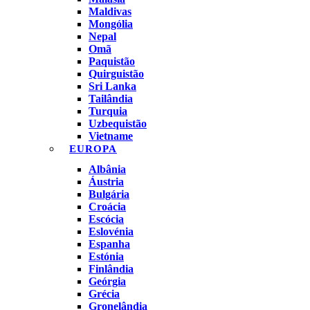
Maldivas
Mongólia
Nepal
Omã
Paquistão
Quirguistão
Sri Lanka
Tailândia
Turquia
Uzbequistão
Vietname
EUROPA
Albânia
Áustria
Bulgária
Croácia
Escócia
Eslovénia
Espanha
Estónia
Finlândia
Geórgia
Grécia
Gronelândia