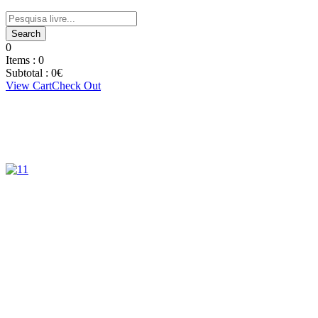
0
Items :
0
Subtotal :
0
€
View Cart
Check Out
Diana Combo