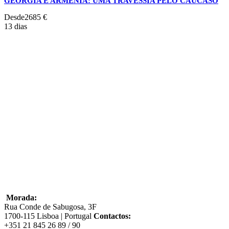
GEÓRGIA E ARMÉNIA: UMA TRAVESSIA PELO CÁUCASO
Desde
2685 €
13 dias
Procura outras viagens ou
destinos?
Viajamos para todos os continentes e dispomos de
experiências marcadas pela autenticidade e proximidade
com as populações locais
Contacte-nos
Morada:
Rua Conde de Sabugosa, 3F
1700-115 Lisboa | Portugal
Contactos:
+351 21 845 26 89 / 90