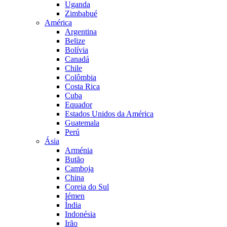
Uganda
Zimbabué
América
Argentina
Belize
Bolívia
Canadá
Chile
Colômbia
Costa Rica
Cuba
Equador
Estados Unidos da América
Guatemala
Perú
Ásia
Arménia
Butão
Camboja
China
Coreia do Sul
Iémen
Índia
Indonésia
Irão