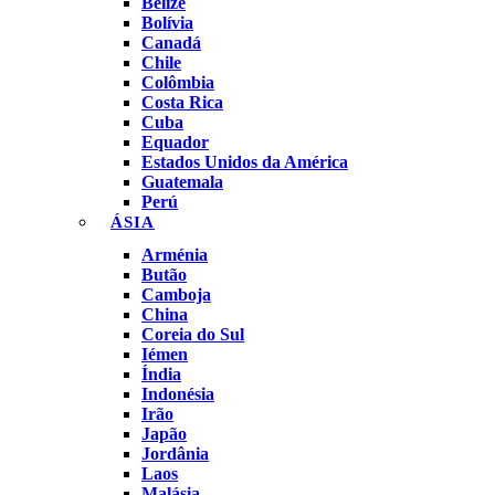
Belize
Bolívia
Canadá
Chile
Colômbia
Costa Rica
Cuba
Equador
Estados Unidos da América
Guatemala
Perú
ÁSIA
Arménia
Butão
Camboja
China
Coreia do Sul
Iémen
Índia
Indonésia
Irão
Japão
Jordânia
Laos
Malásia