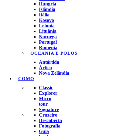
Hungria
Islândia
Itália
Kosovo
Letónia
Lituânia
Noruega
Portugal
Roménia
OCEÂNIA E POLOS
Antártida
Ártico
Nova Zelândia
COMO
Classic
Explorer
Micro
tour
Signature
Cruzeiro
Descoberta
Fotografia
Guia