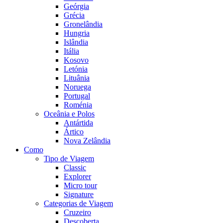
Geórgia
Grécia
Gronelândia
Hungria
Islândia
Itália
Kosovo
Letónia
Lituânia
Noruega
Portugal
Roménia
Oceânia e Polos
Antártida
Ártico
Nova Zelândia
Como
Tipo de Viagem
Classic
Explorer
Micro tour
Signature
Categorias de Viagem
Cruzeiro
Descoberta