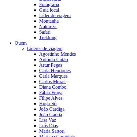
Fotografia
Guia local
Líder de viagem
Montanha
Natureza
Safari
Trekking
Quem
Líderes de viagem
Agostinho Mendes
António Cotão
Artur Pegas
Carla Henriques
Carla Marques
Carlos Morais
Diana Combo
Fábio Fraga
Filipe Alves
Hugo Só
João Cardiga
João Garcia
Lisa Vaz
Luís Dias
Maria Sartori
Mariana Completo