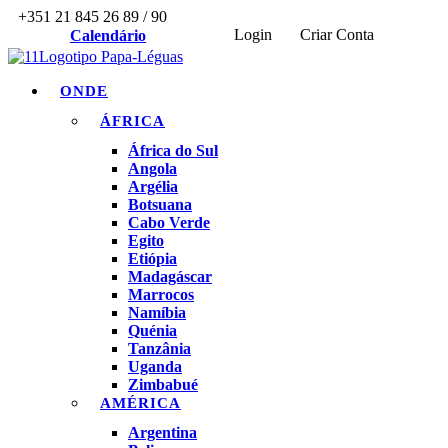
+351 21 845 26 89 / 90
Login
Criar Conta
Calendário
ONDE
ÁFRICA
África do Sul
Angola
Argélia
Botsuana
Cabo Verde
Egito
Etiópia
Madagáscar
Marrocos
Namíbia
Quénia
Tanzânia
Uganda
Zimbabué
AMÉRICA
Argentina