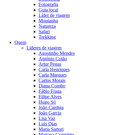
Fotografia
Guia local
Líder de viagem
Montanha
Natureza
Safari
Trekking
Quem
Líderes de viagem
Agostinho Mendes
António Cotão
Artur Pegas
Carla Henriques
Carla Marques
Carlos Morais
Diana Combo
Fábio Fraga
Filipe Alves
Hugo Só
João Cardiga
João Garcia
Lisa Vaz
Luís Dias
Maria Sartori
Mariana Completo