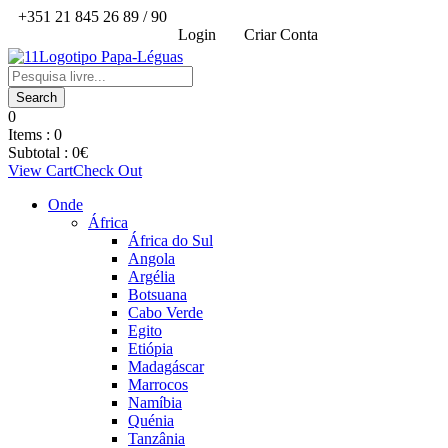
+351 21 845 26 89 / 90
Login
Criar Conta
0
Items :
0
Subtotal :
0
€
View Cart
Check Out
Onde
África
África do Sul
Angola
Argélia
Botsuana
Cabo Verde
Egito
Etiópia
Madagáscar
Marrocos
Namíbia
Quénia
Tanzânia