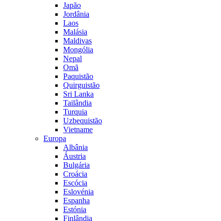
Japão
Jordânia
Laos
Malásia
Maldivas
Mongólia
Nepal
Omã
Paquistão
Quirguistão
Sri Lanka
Tailândia
Turquia
Uzbequistão
Vietname
Europa
Albânia
Áustria
Bulgária
Croácia
Escócia
Eslovénia
Espanha
Estónia
Finlândia