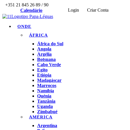
+351 21 845 26 89 / 90
Login
Criar Conta
Calendário
ONDE
ÁFRICA
África do Sul
Angola
Argélia
Botsuana
Cabo Verde
Egito
Etiópia
Madagáscar
Marrocos
Namíbia
Quénia
Tanzânia
Uganda
Zimbabué
AMÉRICA
Argentina