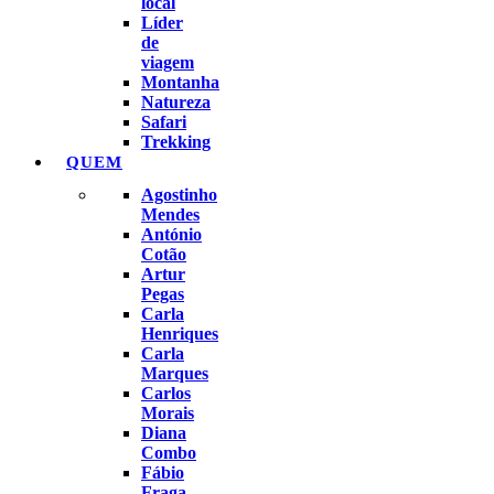
local
Líder
de
viagem
Montanha
Natureza
Safari
Trekking
QUEM
Agostinho
Mendes
António
Cotão
Artur
Pegas
Carla
Henriques
Carla
Marques
Carlos
Morais
Diana
Combo
Fábio
Fraga