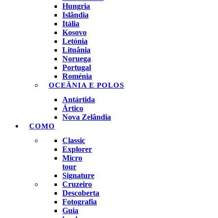
Hungria
Islândia
Itália
Kosovo
Letónia
Lituânia
Noruega
Portugal
Roménia
OCEÂNIA E POLOS
Antártida
Ártico
Nova Zelândia
COMO
Classic
Explorer
Micro
tour
Signature
Cruzeiro
Descoberta
Fotografia
Guia