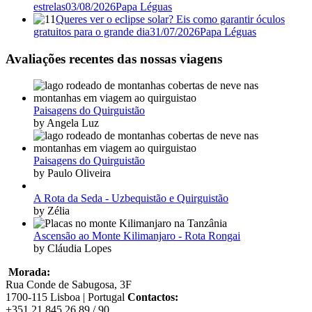
estrelas
03/08/2026
Papa Léguas
Queres ver o eclipse solar? Eis como garantir óculos
gratuitos para o grande dia
31/07/2026
Papa Léguas
Avaliações recentes das nossas viagens
Paisagens do Quirguistão
by Angela Luz
Paisagens do Quirguistão
by Paulo Oliveira
A Rota da Seda - Uzbequistão e Quirguistão
by Zélia
Ascensão ao Monte Kilimanjaro - Rota Rongai
by Cláudia Lopes
Morada:
Rua Conde de Sabugosa, 3F
1700-115 Lisboa | Portugal
Contactos:
+351 21 845 26 89 / 90