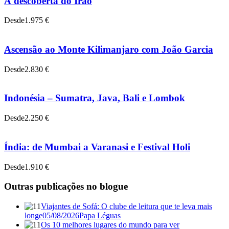
À descoberta do Irão
Desde
1.975 €
Ascensão ao Monte Kilimanjaro com João Garcia
Desde
2.830 €
Indonésia – Sumatra, Java, Bali e Lombok
Desde
2.250 €
Índia: de Mumbai a Varanasi e Festival Holi
Desde
1.910 €
Outras publicações no blogue
Viajantes de Sofá: O clube de leitura que te leva mais
longe
05/08/2026
Papa Léguas
Os 10 melhores lugares do mundo para ver