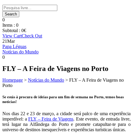
0
Items :
0
Subtotal :
0
€
View Cart
Check Out
21
Mar
Papa Léguas
Notícias do Mundo
0
FLY – A Feira de Viagens no Porto
Homepage
>
Notícias do Mundo
>
FLY – A Feira de Viagens no
Porto
Se estás à procura de ideias para um fim de semana no Porto, temos boas
notícias!
Nos dias 22 e 23 de março, a cidade será palco de uma experiência
imperdível: a
FLY – Feira de Viagens
. Este evento, de entrada livre,
terá lugar na Alfândega do Porto e promete catapultar-te para o
universo de destinos inesquecíveis e experiências turísticas únicas.