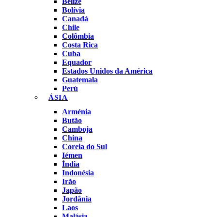
Belize
Bolívia
Canadá
Chile
Colômbia
Costa Rica
Cuba
Equador
Estados Unidos da América
Guatemala
Perú
ÁSIA
Arménia
Butão
Camboja
China
Coreia do Sul
Iémen
Índia
Indonésia
Irão
Japão
Jordânia
Laos
Malásia