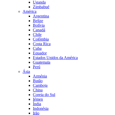
Uganda
Zimbabué
América
Argentina
Belize
Bolívia
Canadá
Chile
Colômbia
Costa Rica
Cuba
Equador
Estados Unidos da América
Guatemala
Perú
Ásia
Arménia
Butão
Camboja
China
Coreia do Sul
Iémen
Índia
Indonésia
Irão