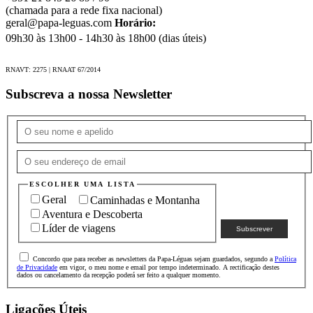
(chamada para a rede fixa nacional)
geral@papa-leguas.com
Horário:
09h30 às 13h00 - 14h30 às 18h00 (dias úteis)
RNAVT: 2275 | RNAAT 67/2014
Subscreva a nossa Newsletter
ESCOLHER UMA LISTA
Geral
Caminhadas e Montanha
Aventura e Descoberta
Líder de viagens
Concordo que para receber as newsletters da Papa-Léguas sejam guardados, segundo a
Política
de Privacidade
em vigor, o meu nome e email por tempo indeterminado. A rectificação destes
dados ou cancelamento da recepção poderá ser feito a qualquer momento.
Ligações Úteis