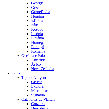
Geórgia
Grécia
Gronelândia
Hungria
Islândia
Itália
Kosovo
Letónia
Lituânia
Noruega
Portugal
Roménia
Oceânia e Polos
Antártida
Ártico
Nova Zelândia
Como
Tipo de Viagem
Classic
Explorer
Micro tour
Signature
Categorias de Viagem
Cruzeiro
Descoberta