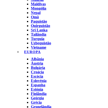
Maldivas
Mongólia
Nepal
Omã
Paquistão
Quirguistão
Sri Lanka
Tailândia
Turquia
Uzbequistão
Vietname
EUROPA
Albânia
Áustria
Bulgária
Croácia
Escócia
Eslovénia
Espanha
Estónia
Finlândia
Geórgia
Grécia
Gronelândia