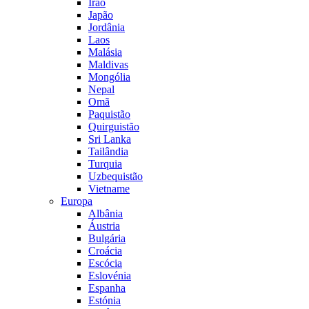
Irão
Japão
Jordânia
Laos
Malásia
Maldivas
Mongólia
Nepal
Omã
Paquistão
Quirguistão
Sri Lanka
Tailândia
Turquia
Uzbequistão
Vietname
Europa
Albânia
Áustria
Bulgária
Croácia
Escócia
Eslovénia
Espanha
Estónia