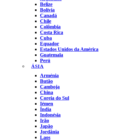
Belize
Bolívia
Canadá
Chile
Colômbia
Costa Rica
Cuba
Equador
Estados Unidos da América
Guatemala
Perú
ÁSIA
Arménia
Butão
Camboja
China
Coreia do Sul
Iémen
Índia
Indonésia
Irão
Japão
Jordânia
Laos