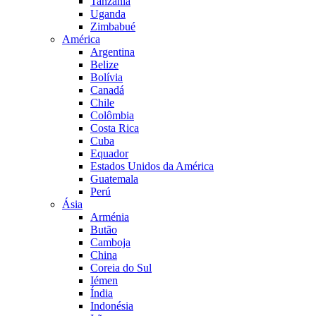
Tanzânia
Uganda
Zimbabué
América
Argentina
Belize
Bolívia
Canadá
Chile
Colômbia
Costa Rica
Cuba
Equador
Estados Unidos da América
Guatemala
Perú
Ásia
Arménia
Butão
Camboja
China
Coreia do Sul
Iémen
Índia
Indonésia