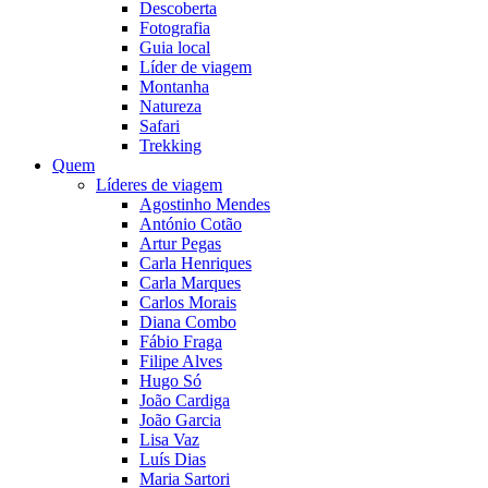
Descoberta
Fotografia
Guia local
Líder de viagem
Montanha
Natureza
Safari
Trekking
Quem
Líderes de viagem
Agostinho Mendes
António Cotão
Artur Pegas
Carla Henriques
Carla Marques
Carlos Morais
Diana Combo
Fábio Fraga
Filipe Alves
Hugo Só
João Cardiga
João Garcia
Lisa Vaz
Luís Dias
Maria Sartori