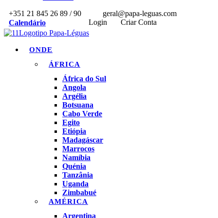
+351 21 845 26 89 / 90
geral@papa-leguas.com
Login
Criar Conta
Calendário
ONDE
ÁFRICA
África do Sul
Angola
Argélia
Botsuana
Cabo Verde
Egito
Etiópia
Madagáscar
Marrocos
Namíbia
Quénia
Tanzânia
Uganda
Zimbabué
AMÉRICA
Argentina