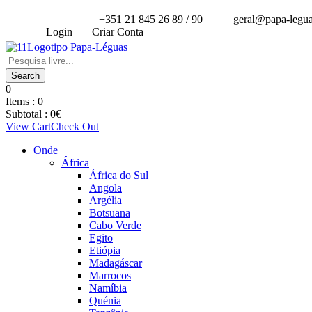
+351 21 845 26 89 / 90
geral@papa-legu
Login
Criar Conta
0
Items :
0
Subtotal :
0
€
View Cart
Check Out
Onde
África
África do Sul
Angola
Argélia
Botsuana
Cabo Verde
Egito
Etiópia
Madagáscar
Marrocos
Namíbia
Quénia