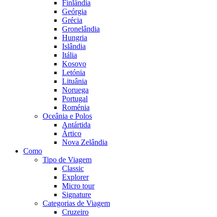
Finlândia
Geórgia
Grécia
Gronelândia
Hungria
Islândia
Itália
Kosovo
Letónia
Lituânia
Noruega
Portugal
Roménia
Oceânia e Polos
Antártida
Ártico
Nova Zelândia
Como
Tipo de Viagem
Classic
Explorer
Micro tour
Signature
Categorias de Viagem
Cruzeiro