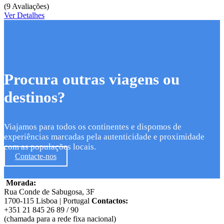
(9 Avaliações)
Ver Detalhes
Procura outras viagens ou
destinos?
Viajamos para todos os continentes e dispomos de
experiências marcadas pela autenticidade e proximidade
com as populações locais.
Contacte-nos
Morada:
Rua Conde de Sabugosa, 3F
1700-115 Lisboa | Portugal
Contactos:
+351 21 845 26 89 / 90
(chamada para a rede fixa nacional)