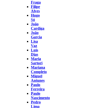
Fraga
Filipe
Alves
Hugo
Só
João
Cardiga
João
Garcia
Lisa
Vaz
Luís
Dias
Maria
Sartori
Mariana
Completo
Miguel
Antunes
Paulo
Ferreira
Paulo
Nascimento
Pedro
Lima