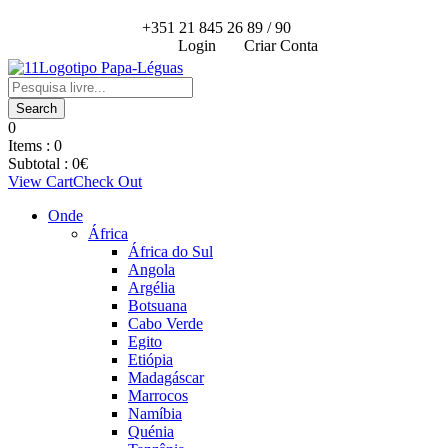
+351 21 845 26 89 / 90
Login
Criar Conta
0
Items :
0
Subtotal :
0
€
View Cart
Check Out
Onde
África
África do Sul
Angola
Argélia
Botsuana
Cabo Verde
Egito
Etiópia
Madagáscar
Marrocos
Namíbia
Quénia