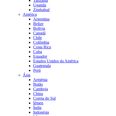
Tanzânia
Uganda
Zimbabué
América
Argentina
Belize
Bolívia
Canadá
Chile
Colômbia
Costa Rica
Cuba
Equador
Estados Unidos da América
Guatemala
Perú
Ásia
Arménia
Butão
Camboja
China
Coreia do Sul
Iémen
Índia
Indonésia