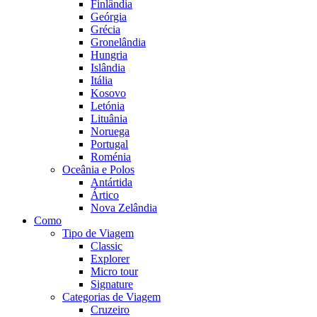
Finlândia
Geórgia
Grécia
Gronelândia
Hungria
Islândia
Itália
Kosovo
Letónia
Lituânia
Noruega
Portugal
Roménia
Oceânia e Polos
Antártida
Ártico
Nova Zelândia
Como
Tipo de Viagem
Classic
Explorer
Micro tour
Signature
Categorias de Viagem
Cruzeiro