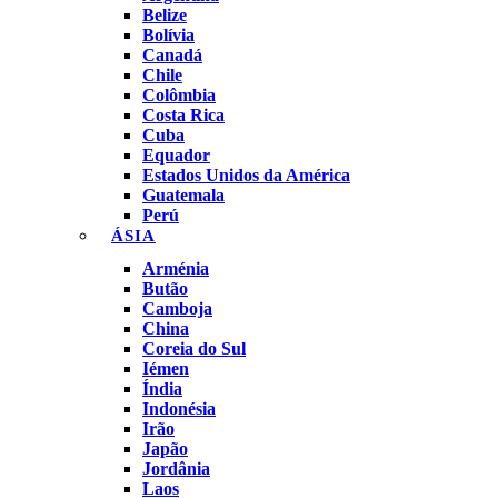
Belize
Bolívia
Canadá
Chile
Colômbia
Costa Rica
Cuba
Equador
Estados Unidos da América
Guatemala
Perú
ÁSIA
Arménia
Butão
Camboja
China
Coreia do Sul
Iémen
Índia
Indonésia
Irão
Japão
Jordânia
Laos