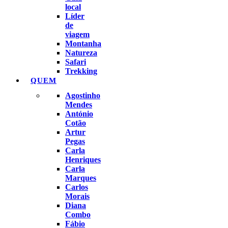
local
Líder
de
viagem
Montanha
Natureza
Safari
Trekking
QUEM
Agostinho
Mendes
António
Cotão
Artur
Pegas
Carla
Henriques
Carla
Marques
Carlos
Morais
Diana
Combo
Fábio