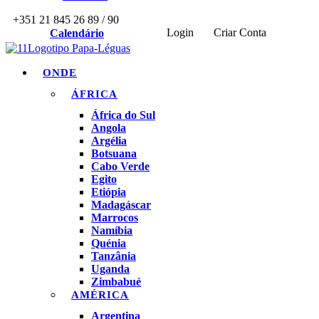
+351 21 845 26 89 / 90
Login
Criar Conta
Calendário
ONDE
ÁFRICA
África do Sul
Angola
Argélia
Botsuana
Cabo Verde
Egito
Etiópia
Madagáscar
Marrocos
Namíbia
Quénia
Tanzânia
Uganda
Zimbabué
AMÉRICA
Argentina