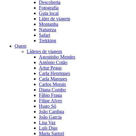
Descoberta
Fotografia
Guia local
Líder de viagem
Montanha
Natureza
Safari
Trekking
Quem
Líderes de viagem
Agostinho Mendes
António Cotão
Artur Pegas
Carla Henriques
Carla Marques
Carlos Morais
Diana Combo
Fábio Fraga
Filipe Alves
Hugo Só
João Cardiga
João Garcia
Lisa Vaz
Luís Dias
Maria Sartori