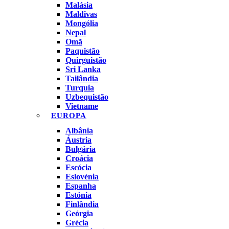
Malásia
Maldivas
Mongólia
Nepal
Omã
Paquistão
Quirguistão
Sri Lanka
Tailândia
Turquia
Uzbequistão
Vietname
EUROPA
Albânia
Áustria
Bulgária
Croácia
Escócia
Eslovénia
Espanha
Estónia
Finlândia
Geórgia
Grécia