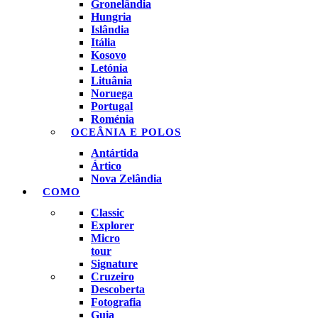
Gronelândia
Hungria
Islândia
Itália
Kosovo
Letónia
Lituânia
Noruega
Portugal
Roménia
OCEÂNIA E POLOS
Antártida
Ártico
Nova Zelândia
COMO
Classic
Explorer
Micro
tour
Signature
Cruzeiro
Descoberta
Fotografia
Guia