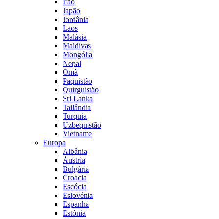
Irão
Japão
Jordânia
Laos
Malásia
Maldivas
Mongólia
Nepal
Omã
Paquistão
Quirguistão
Sri Lanka
Tailândia
Turquia
Uzbequistão
Vietname
Europa
Albânia
Áustria
Bulgária
Croácia
Escócia
Eslovénia
Espanha
Estónia