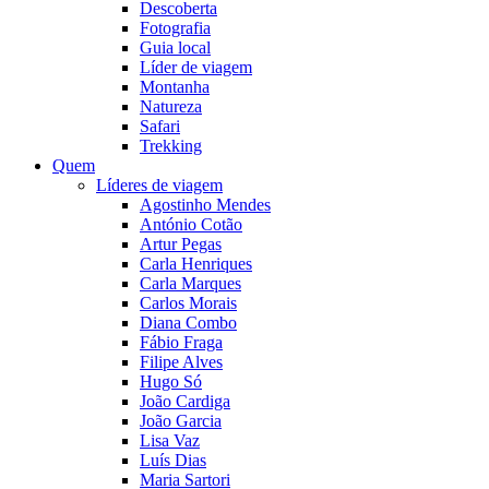
Descoberta
Fotografia
Guia local
Líder de viagem
Montanha
Natureza
Safari
Trekking
Quem
Líderes de viagem
Agostinho Mendes
António Cotão
Artur Pegas
Carla Henriques
Carla Marques
Carlos Morais
Diana Combo
Fábio Fraga
Filipe Alves
Hugo Só
João Cardiga
João Garcia
Lisa Vaz
Luís Dias
Maria Sartori