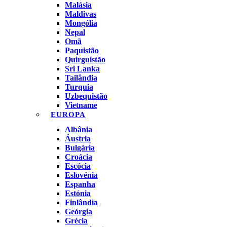
Malásia
Maldivas
Mongólia
Nepal
Omã
Paquistão
Quirguistão
Sri Lanka
Tailândia
Turquia
Uzbequistão
Vietname
EUROPA
Albânia
Áustria
Bulgária
Croácia
Escócia
Eslovénia
Espanha
Estónia
Finlândia
Geórgia
Grécia