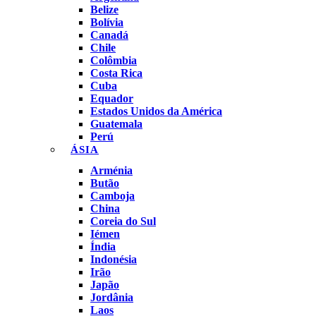
Belize
Bolívia
Canadá
Chile
Colômbia
Costa Rica
Cuba
Equador
Estados Unidos da América
Guatemala
Perú
ÁSIA
Arménia
Butão
Camboja
China
Coreia do Sul
Iémen
Índia
Indonésia
Irão
Japão
Jordânia
Laos