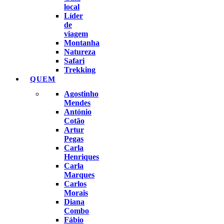
local
Líder
de
viagem
Montanha
Natureza
Safari
Trekking
QUEM
Agostinho
Mendes
António
Cotão
Artur
Pegas
Carla
Henriques
Carla
Marques
Carlos
Morais
Diana
Combo
Fábio