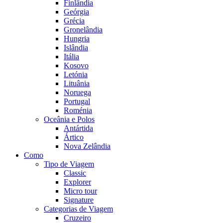
Finlândia
Geórgia
Grécia
Gronelândia
Hungria
Islândia
Itália
Kosovo
Letónia
Lituânia
Noruega
Portugal
Roménia
Oceânia e Polos
Antártida
Ártico
Nova Zelândia
Como
Tipo de Viagem
Classic
Explorer
Micro tour
Signature
Categorias de Viagem
Cruzeiro