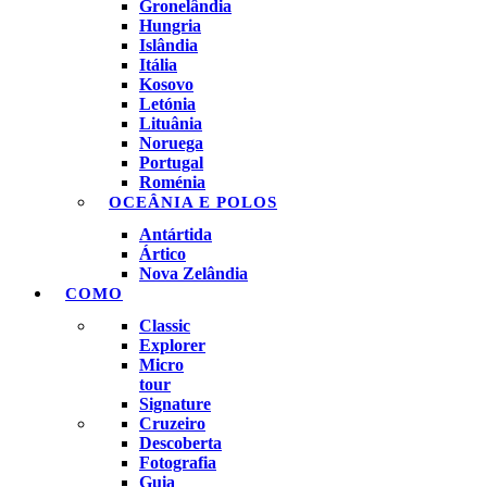
Gronelândia
Hungria
Islândia
Itália
Kosovo
Letónia
Lituânia
Noruega
Portugal
Roménia
OCEÂNIA E POLOS
Antártida
Ártico
Nova Zelândia
COMO
Classic
Explorer
Micro
tour
Signature
Cruzeiro
Descoberta
Fotografia
Guia