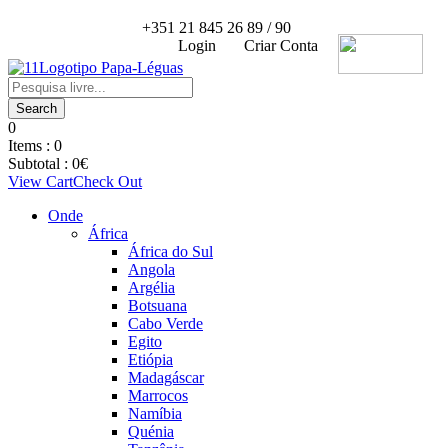
+351 21 845 26 89 / 90
Login
Criar Conta
0
Items :
0
Subtotal :
0
€
View Cart
Check Out
Onde
África
África do Sul
Angola
Argélia
Botsuana
Cabo Verde
Egito
Etiópia
Madagáscar
Marrocos
Namíbia
Quénia