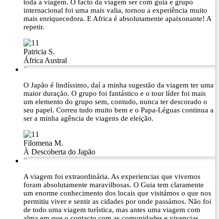
toda a viagem. O facto da viagem ser com guia e grupo
internacional foi uma mais valia, tornou a experiência muito
mais enriquecedora. E Africa é absolutamente apaixonante! A
repetir.
Patricia S.
África Austral
”
O Japão é lindíssimo, daí a minha sugestão da viagem ter uma
maior duração. O grupo foi fantástico e o tour líder foi mais
um elemento do grupo sem, contudo, nunca ter descorado o
seu papel. Correu tudo muito bem e o Papa-Léguas continua a
ser a minha agência de viagens de eleição.
Filomena M.
À Descoberta do Japão
”
A viagem foi extraordinária. As experiencias que vivemos
foram absolutamente maravilhosas. O Guia tem claramente
um enorme conhecimento dos locais que visitámos o que nos
permitiu viver e sentir as cidades por onde passámos. Não foi
de todo uma viagem turística, mas antes uma viagem com
alma em que o contacto com as comunidades e vivencias