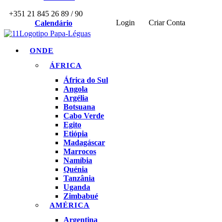
+351 21 845 26 89 / 90
Login
Criar Conta
Calendário
ONDE
ÁFRICA
África do Sul
Angola
Argélia
Botsuana
Cabo Verde
Egito
Etiópia
Madagáscar
Marrocos
Namíbia
Quénia
Tanzânia
Uganda
Zimbabué
AMÉRICA
Argentina