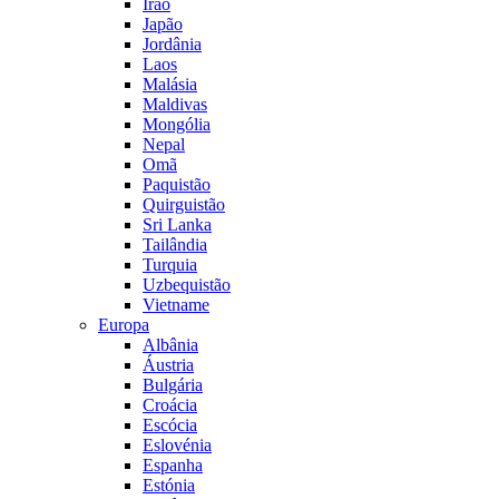
Irão
Japão
Jordânia
Laos
Malásia
Maldivas
Mongólia
Nepal
Omã
Paquistão
Quirguistão
Sri Lanka
Tailândia
Turquia
Uzbequistão
Vietname
Europa
Albânia
Áustria
Bulgária
Croácia
Escócia
Eslovénia
Espanha
Estónia