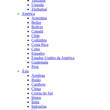
Tanzânia
Uganda
Zimbabué
América
Argentina
Belize
Bolívia
Canadá
Chile
Colômbia
Costa Rica
Cuba
Equador
Estados Unidos da América
Guatemala
Perú
Ásia
Arménia
Butão
Camboja
China
Coreia do Sul
Iémen
Índia
Indonésia