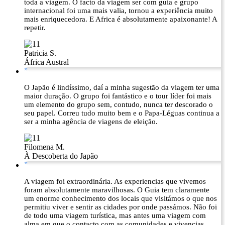
toda a viagem. O facto da viagem ser com guia e grupo
internacional foi uma mais valia, tornou a experiência muito
mais enriquecedora. E Africa é absolutamente apaixonante! A
repetir.
Patricia S.
África Austral
”
O Japão é lindíssimo, daí a minha sugestão da viagem ter uma
maior duração. O grupo foi fantástico e o tour líder foi mais
um elemento do grupo sem, contudo, nunca ter descorado o
seu papel. Correu tudo muito bem e o Papa-Léguas continua a
ser a minha agência de viagens de eleição.
Filomena M.
À Descoberta do Japão
”
A viagem foi extraordinária. As experiencias que vivemos
foram absolutamente maravilhosas. O Guia tem claramente
um enorme conhecimento dos locais que visitámos o que nos
permitiu viver e sentir as cidades por onde passámos. Não foi
de todo uma viagem turística, mas antes uma viagem com
alma em que o contacto com as comunidades e vivencias