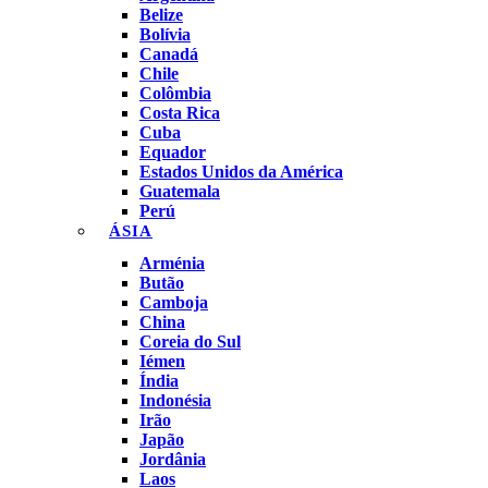
Belize
Bolívia
Canadá
Chile
Colômbia
Costa Rica
Cuba
Equador
Estados Unidos da América
Guatemala
Perú
ÁSIA
Arménia
Butão
Camboja
China
Coreia do Sul
Iémen
Índia
Indonésia
Irão
Japão
Jordânia
Laos