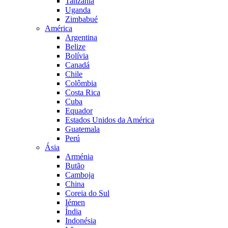
Tanzânia
Uganda
Zimbabué
América
Argentina
Belize
Bolívia
Canadá
Chile
Colômbia
Costa Rica
Cuba
Equador
Estados Unidos da América
Guatemala
Perú
Ásia
Arménia
Butão
Camboja
China
Coreia do Sul
Iémen
Índia
Indonésia