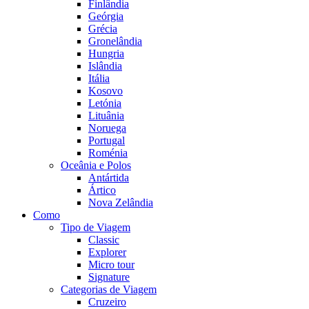
Finlândia
Geórgia
Grécia
Gronelândia
Hungria
Islândia
Itália
Kosovo
Letónia
Lituânia
Noruega
Portugal
Roménia
Oceânia e Polos
Antártida
Ártico
Nova Zelândia
Como
Tipo de Viagem
Classic
Explorer
Micro tour
Signature
Categorias de Viagem
Cruzeiro