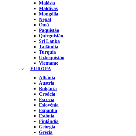
Malásia
Maldivas
Mongólia
Nepal
Omã
Paquistão
Quirguistão
Sri Lanka
Tailândia
Turquia
Uzbequistão
Vietname
EUROPA
Albânia
Áustria
Bulgária
Croácia
Escócia
Eslovénia
Espanha
Estónia
Finlândia
Geórgia
Grécia