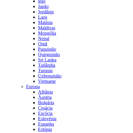
Irão
Japão
Jordânia
Laos
Malásia
Maldivas
Mongólia
Nepal
Omã
Paquistão
Quirguistão
Sri Lanka
Tailândia
Turquia
Uzbequistão
Vietname
Europa
Albânia
Áustria
Bulgária
Croácia
Escócia
Eslovénia
Espanha
Estónia