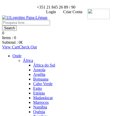
+351 21 845 26 89 / 90
Login
Criar Conta
0
Items :
0
Subtotal :
0
€
View Cart
Check Out
Onde
África
África do Sul
Angola
Argélia
Botsuana
Cabo Verde
Egito
Etiópia
Madagáscar
Marrocos
Namíbia
Quénia