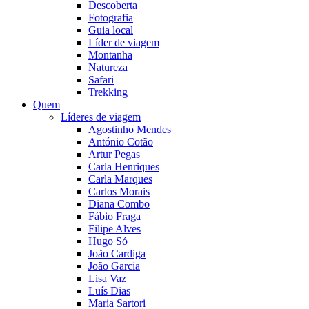
Descoberta
Fotografia
Guia local
Líder de viagem
Montanha
Natureza
Safari
Trekking
Quem
Líderes de viagem
Agostinho Mendes
António Cotão
Artur Pegas
Carla Henriques
Carla Marques
Carlos Morais
Diana Combo
Fábio Fraga
Filipe Alves
Hugo Só
João Cardiga
João Garcia
Lisa Vaz
Luís Dias
Maria Sartori