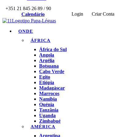
+351 21 845 26 89 / 90
Login
Criar Conta
Calendário
ONDE
ÁFRICA
África do Sul
Angola
Argélia
Botsuana
Cabo Verde
Egito
Etiópia
Madagáscar
Marrocos
Namíbia
Quénia
Tanzânia
Uganda
Zimbabué
AMÉRICA
Argentina