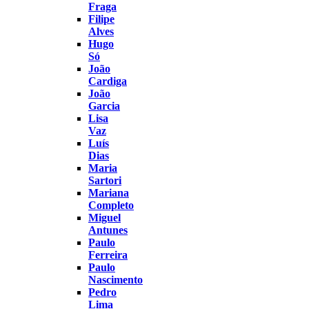
Fraga
Filipe
Alves
Hugo
Só
João
Cardiga
João
Garcia
Lisa
Vaz
Luís
Dias
Maria
Sartori
Mariana
Completo
Miguel
Antunes
Paulo
Ferreira
Paulo
Nascimento
Pedro
Lima