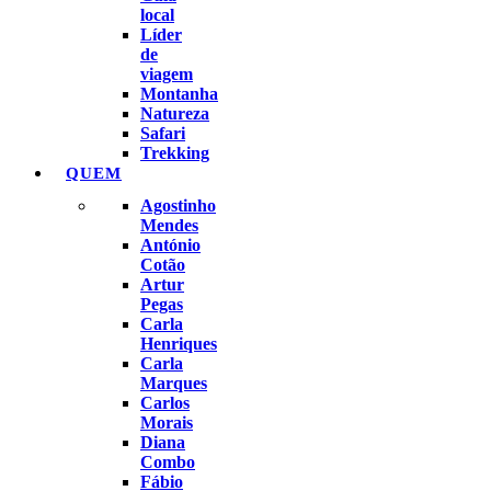
local
Líder
de
viagem
Montanha
Natureza
Safari
Trekking
QUEM
Agostinho
Mendes
António
Cotão
Artur
Pegas
Carla
Henriques
Carla
Marques
Carlos
Morais
Diana
Combo
Fábio