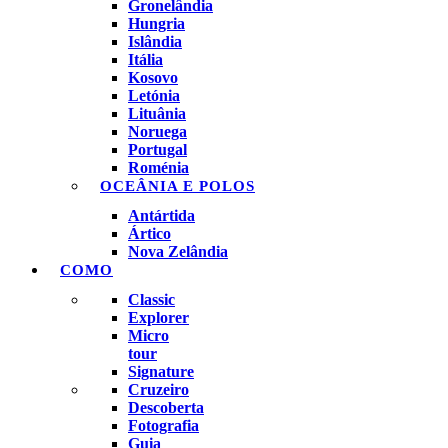
Gronelândia
Hungria
Islândia
Itália
Kosovo
Letónia
Lituânia
Noruega
Portugal
Roménia
OCEÂNIA E POLOS
Antártida
Ártico
Nova Zelândia
COMO
Classic
Explorer
Micro
tour
Signature
Cruzeiro
Descoberta
Fotografia
Guia