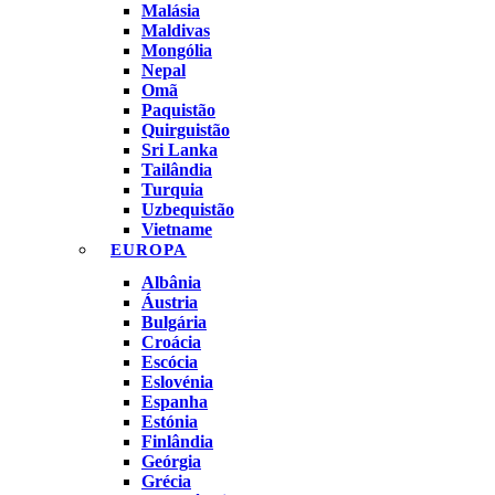
Malásia
Maldivas
Mongólia
Nepal
Omã
Paquistão
Quirguistão
Sri Lanka
Tailândia
Turquia
Uzbequistão
Vietname
EUROPA
Albânia
Áustria
Bulgária
Croácia
Escócia
Eslovénia
Espanha
Estónia
Finlândia
Geórgia
Grécia