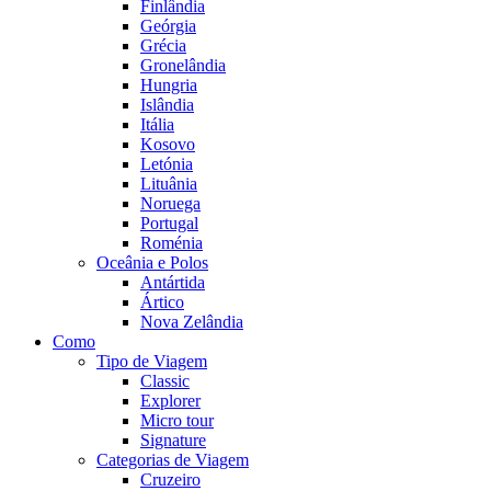
Finlândia
Geórgia
Grécia
Gronelândia
Hungria
Islândia
Itália
Kosovo
Letónia
Lituânia
Noruega
Portugal
Roménia
Oceânia e Polos
Antártida
Ártico
Nova Zelândia
Como
Tipo de Viagem
Classic
Explorer
Micro tour
Signature
Categorias de Viagem
Cruzeiro