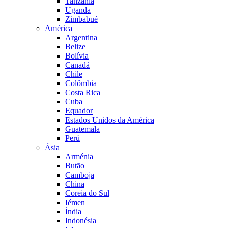
Tanzânia
Uganda
Zimbabué
América
Argentina
Belize
Bolívia
Canadá
Chile
Colômbia
Costa Rica
Cuba
Equador
Estados Unidos da América
Guatemala
Perú
Ásia
Arménia
Butão
Camboja
China
Coreia do Sul
Iémen
Índia
Indonésia