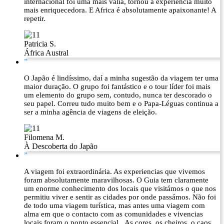
internacional foi uma mais valia, tornou a experiência muito
mais enriquecedora. E Africa é absolutamente apaixonante! A
repetir.
Patricia S.
África Austral
”
O Japão é lindíssimo, daí a minha sugestão da viagem ter uma
maior duração. O grupo foi fantástico e o tour líder foi mais
um elemento do grupo sem, contudo, nunca ter descorado o
seu papel. Correu tudo muito bem e o Papa-Léguas continua a
ser a minha agência de viagens de eleição.
Filomena M.
À Descoberta do Japão
”
A viagem foi extraordinária. As experiencias que vivemos
foram absolutamente maravilhosas. O Guia tem claramente
um enorme conhecimento dos locais que visitámos o que nos
permitiu viver e sentir as cidades por onde passámos. Não foi
de todo uma viagem turística, mas antes uma viagem com
alma em que o contacto com as comunidades e vivencias
locais foram o ponto essencial. As cores, os cheiros, o caos,