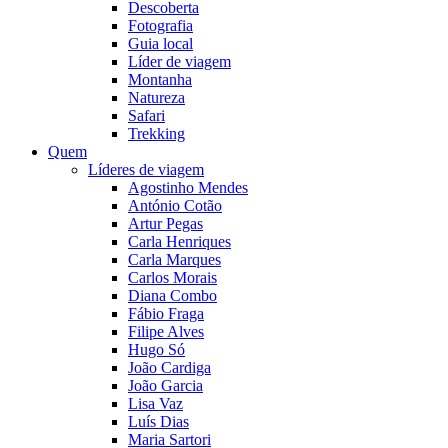
Descoberta
Fotografia
Guia local
Líder de viagem
Montanha
Natureza
Safari
Trekking
Quem
Líderes de viagem
Agostinho Mendes
António Cotão
Artur Pegas
Carla Henriques
Carla Marques
Carlos Morais
Diana Combo
Fábio Fraga
Filipe Alves
Hugo Só
João Cardiga
João Garcia
Lisa Vaz
Luís Dias
Maria Sartori