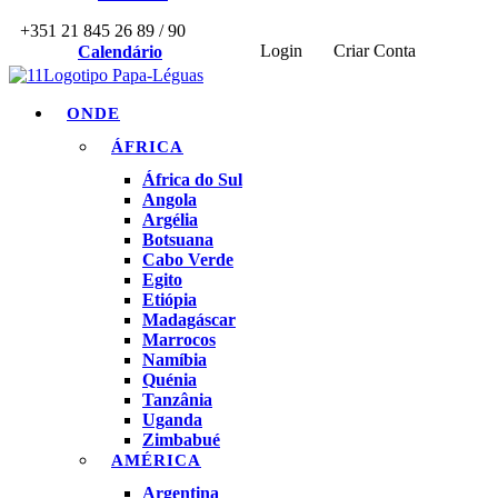
+351 21 845 26 89 / 90
Login
Criar Conta
Calendário
ONDE
ÁFRICA
África do Sul
Angola
Argélia
Botsuana
Cabo Verde
Egito
Etiópia
Madagáscar
Marrocos
Namíbia
Quénia
Tanzânia
Uganda
Zimbabué
AMÉRICA
Argentina