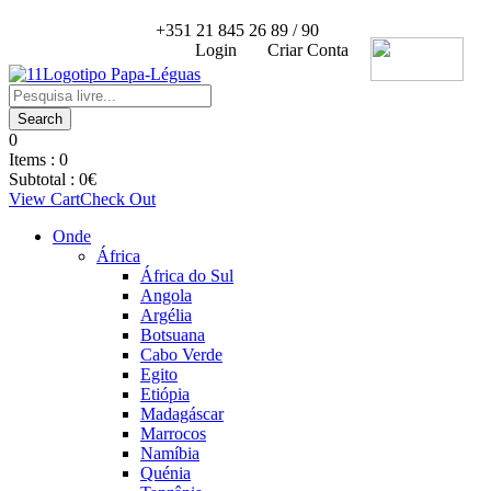
+351 21 845 26 89 / 90
Login
Criar Conta
0
Items :
0
Subtotal :
0
€
View Cart
Check Out
Onde
África
África do Sul
Angola
Argélia
Botsuana
Cabo Verde
Egito
Etiópia
Madagáscar
Marrocos
Namíbia
Quénia