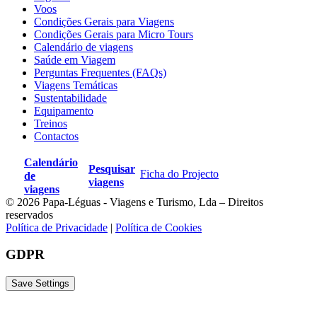
Voos
Condições Gerais para Viagens
Condições Gerais para Micro Tours
Calendário de viagens
Saúde em Viagem
Perguntas Frequentes (FAQs)
Viagens Temáticas
Sustentabilidade
Equipamento
Treinos
Contactos
Calendário
Pesquisar
Ficha do Projecto
de
viagens
viagens
© 2026 Papa-Léguas - Viagens e Turismo, Lda – Direitos
reservados
Política de Privacidade
|
Política de Cookies
GDPR