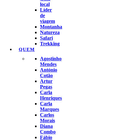
local
Líder
de
viagem
Montanha
Natureza
Safari
Trekking
QUEM
Agostinho
Mendes
António
Cotão
Artur
Pegas
Carla
Henriques
Carla
Marques
Carlos
Morais
Diana
Combo
Fábio