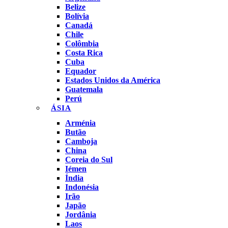
Belize
Bolívia
Canadá
Chile
Colômbia
Costa Rica
Cuba
Equador
Estados Unidos da América
Guatemala
Perú
ÁSIA
Arménia
Butão
Camboja
China
Coreia do Sul
Iémen
Índia
Indonésia
Irão
Japão
Jordânia
Laos