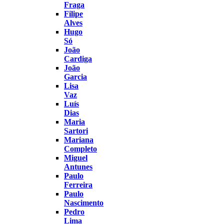
Fraga
Filipe
Alves
Hugo
Só
João
Cardiga
João
Garcia
Lisa
Vaz
Luís
Dias
Maria
Sartori
Mariana
Completo
Miguel
Antunes
Paulo
Ferreira
Paulo
Nascimento
Pedro
Lima