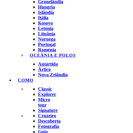
Gronelândia
Hungria
Islândia
Itália
Kosovo
Letónia
Lituânia
Noruega
Portugal
Roménia
OCEÂNIA E POLOS
Antártida
Ártico
Nova Zelândia
COMO
Classic
Explorer
Micro
tour
Signature
Cruzeiro
Descoberta
Fotografia
Guia