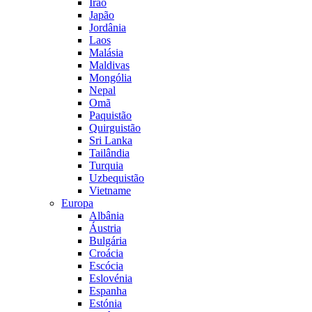
Irão
Japão
Jordânia
Laos
Malásia
Maldivas
Mongólia
Nepal
Omã
Paquistão
Quirguistão
Sri Lanka
Tailândia
Turquia
Uzbequistão
Vietname
Europa
Albânia
Áustria
Bulgária
Croácia
Escócia
Eslovénia
Espanha
Estónia