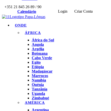
+351 21 845 26 89 / 90
Login
Criar Conta
Calendário
ONDE
ÁFRICA
África do Sul
Angola
Argélia
Botsuana
Cabo Verde
Egito
Etiópia
Madagáscar
Marrocos
Namíbia
Quénia
Tanzânia
Uganda
Zimbabué
AMÉRICA
Argentina