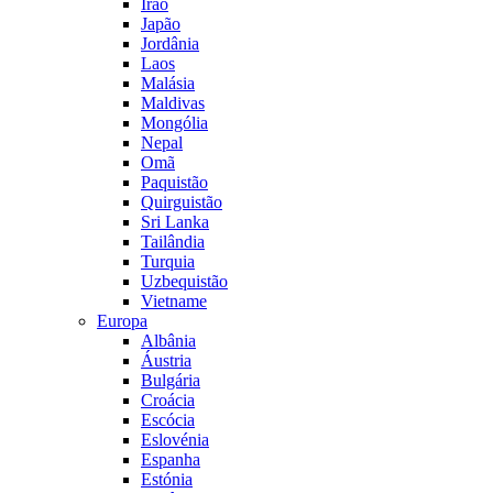
Irão
Japão
Jordânia
Laos
Malásia
Maldivas
Mongólia
Nepal
Omã
Paquistão
Quirguistão
Sri Lanka
Tailândia
Turquia
Uzbequistão
Vietname
Europa
Albânia
Áustria
Bulgária
Croácia
Escócia
Eslovénia
Espanha
Estónia