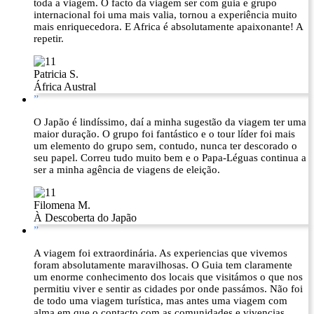
toda a viagem. O facto da viagem ser com guia e grupo
internacional foi uma mais valia, tornou a experiência muito
mais enriquecedora. E Africa é absolutamente apaixonante! A
repetir.
Patricia S.
África Austral
”
O Japão é lindíssimo, daí a minha sugestão da viagem ter uma
maior duração. O grupo foi fantástico e o tour líder foi mais
um elemento do grupo sem, contudo, nunca ter descorado o
seu papel. Correu tudo muito bem e o Papa-Léguas continua a
ser a minha agência de viagens de eleição.
Filomena M.
À Descoberta do Japão
”
A viagem foi extraordinária. As experiencias que vivemos
foram absolutamente maravilhosas. O Guia tem claramente
um enorme conhecimento dos locais que visitámos o que nos
permitiu viver e sentir as cidades por onde passámos. Não foi
de todo uma viagem turística, mas antes uma viagem com
alma em que o contacto com as comunidades e vivencias