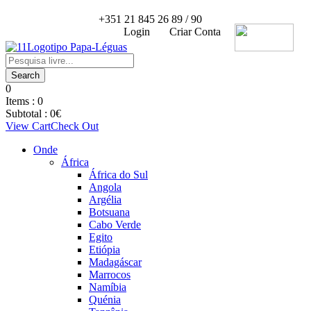
+351 21 845 26 89 / 90
Login
Criar Conta
0
Items :
0
Subtotal :
0
€
View Cart
Check Out
Onde
África
África do Sul
Angola
Argélia
Botsuana
Cabo Verde
Egito
Etiópia
Madagáscar
Marrocos
Namíbia
Quénia