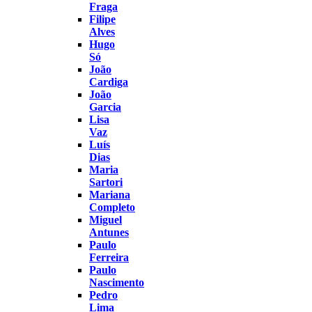
Fraga
Filipe
Alves
Hugo
Só
João
Cardiga
João
Garcia
Lisa
Vaz
Luís
Dias
Maria
Sartori
Mariana
Completo
Miguel
Antunes
Paulo
Ferreira
Paulo
Nascimento
Pedro
Lima