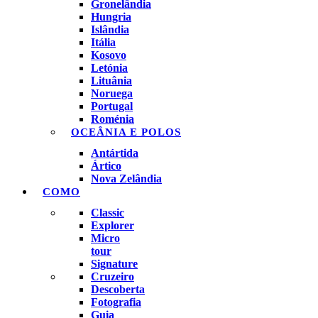
Gronelândia
Hungria
Islândia
Itália
Kosovo
Letónia
Lituânia
Noruega
Portugal
Roménia
OCEÂNIA E POLOS
Antártida
Ártico
Nova Zelândia
COMO
Classic
Explorer
Micro
tour
Signature
Cruzeiro
Descoberta
Fotografia
Guia