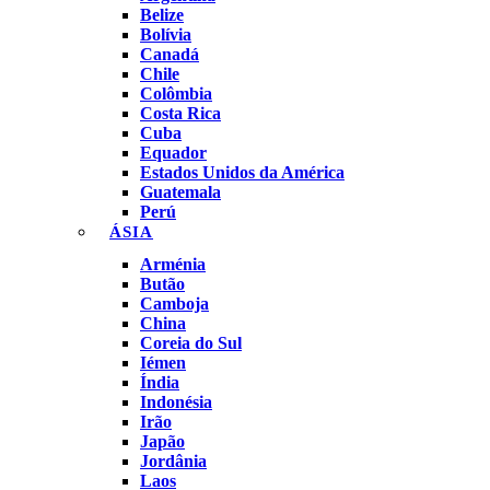
Belize
Bolívia
Canadá
Chile
Colômbia
Costa Rica
Cuba
Equador
Estados Unidos da América
Guatemala
Perú
ÁSIA
Arménia
Butão
Camboja
China
Coreia do Sul
Iémen
Índia
Indonésia
Irão
Japão
Jordânia
Laos