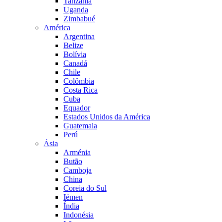
Tanzânia
Uganda
Zimbabué
América
Argentina
Belize
Bolívia
Canadá
Chile
Colômbia
Costa Rica
Cuba
Equador
Estados Unidos da América
Guatemala
Perú
Ásia
Arménia
Butão
Camboja
China
Coreia do Sul
Iémen
Índia
Indonésia