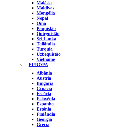
Malásia
Maldivas
Mongólia
Nepal
Omã
Paquistão
Quirguistão
Sri Lanka
Tailândia
Turquia
Uzbequistão
Vietname
EUROPA
Albânia
Áustria
Bulgária
Croácia
Escócia
Eslovénia
Espanha
Estónia
Finlândia
Geórgia
Grécia