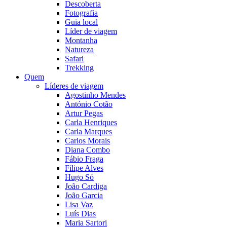
Descoberta
Fotografia
Guia local
Líder de viagem
Montanha
Natureza
Safari
Trekking
Quem
Líderes de viagem
Agostinho Mendes
António Cotão
Artur Pegas
Carla Henriques
Carla Marques
Carlos Morais
Diana Combo
Fábio Fraga
Filipe Alves
Hugo Só
João Cardiga
João Garcia
Lisa Vaz
Luís Dias
Maria Sartori