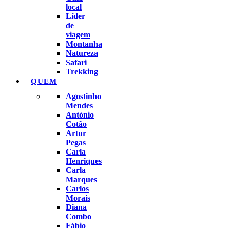
local
Líder
de
viagem
Montanha
Natureza
Safari
Trekking
QUEM
Agostinho
Mendes
António
Cotão
Artur
Pegas
Carla
Henriques
Carla
Marques
Carlos
Morais
Diana
Combo
Fábio