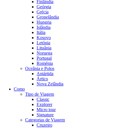
Finlândia
Geórgia
Grécia
Gronelândia
Hungria
Islândia
Itália
Kosovo
Letónia
Lituânia
Noruega
Portugal
Roménia
Oceânia e Polos
Antártida
Ártico
Nova Zelândia
Como
Tipo de Viagem
Classic
Explorer
Micro tour
Signature
Categorias de Viagem
Cruzeiro