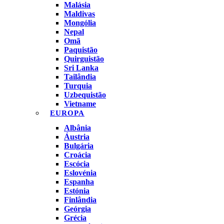
Malásia
Maldivas
Mongólia
Nepal
Omã
Paquistão
Quirguistão
Sri Lanka
Tailândia
Turquia
Uzbequistão
Vietname
EUROPA
Albânia
Áustria
Bulgária
Croácia
Escócia
Eslovénia
Espanha
Estónia
Finlândia
Geórgia
Grécia