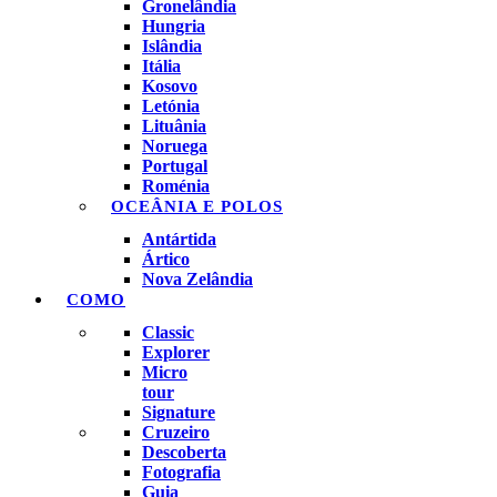
Gronelândia
Hungria
Islândia
Itália
Kosovo
Letónia
Lituânia
Noruega
Portugal
Roménia
OCEÂNIA E POLOS
Antártida
Ártico
Nova Zelândia
COMO
Classic
Explorer
Micro
tour
Signature
Cruzeiro
Descoberta
Fotografia
Guia