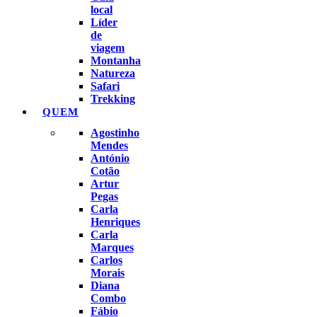
local
Líder
de
viagem
Montanha
Natureza
Safari
Trekking
QUEM
Agostinho
Mendes
António
Cotão
Artur
Pegas
Carla
Henriques
Carla
Marques
Carlos
Morais
Diana
Combo
Fábio