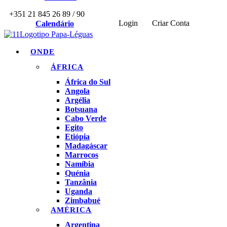
+351 21 845 26 89 / 90
Login
Criar Conta
Calendário
ONDE
ÁFRICA
África do Sul
Angola
Argélia
Botsuana
Cabo Verde
Egito
Etiópia
Madagáscar
Marrocos
Namíbia
Quénia
Tanzânia
Uganda
Zimbabué
AMÉRICA
Argentina