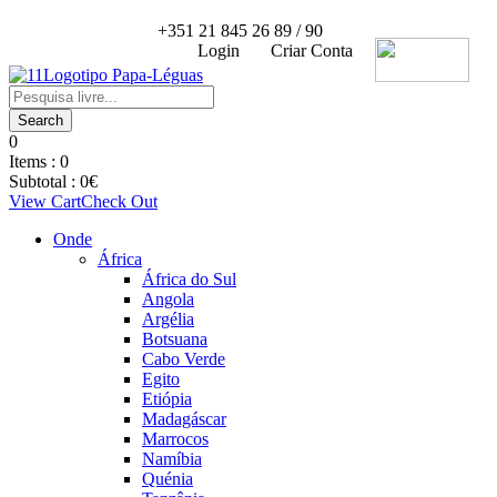
+351 21 845 26 89 / 90
Login
Criar Conta
0
Items :
0
Subtotal :
0
€
View Cart
Check Out
Onde
África
África do Sul
Angola
Argélia
Botsuana
Cabo Verde
Egito
Etiópia
Madagáscar
Marrocos
Namíbia
Quénia