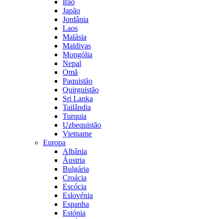
Irão
Japão
Jordânia
Laos
Malásia
Maldivas
Mongólia
Nepal
Omã
Paquistão
Quirguistão
Sri Lanka
Tailândia
Turquia
Uzbequistão
Vietname
Europa
Albânia
Áustria
Bulgária
Croácia
Escócia
Eslovénia
Espanha
Estónia