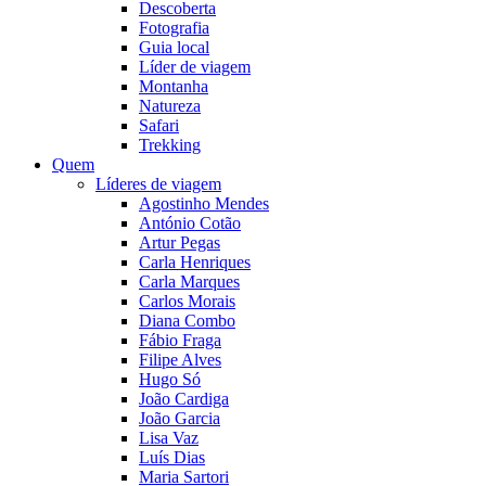
Descoberta
Fotografia
Guia local
Líder de viagem
Montanha
Natureza
Safari
Trekking
Quem
Líderes de viagem
Agostinho Mendes
António Cotão
Artur Pegas
Carla Henriques
Carla Marques
Carlos Morais
Diana Combo
Fábio Fraga
Filipe Alves
Hugo Só
João Cardiga
João Garcia
Lisa Vaz
Luís Dias
Maria Sartori