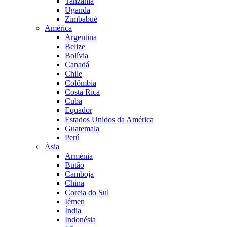
Tanzânia
Uganda
Zimbabué
América
Argentina
Belize
Bolívia
Canadá
Chile
Colômbia
Costa Rica
Cuba
Equador
Estados Unidos da América
Guatemala
Perú
Ásia
Arménia
Butão
Camboja
China
Coreia do Sul
Iémen
Índia
Indonésia