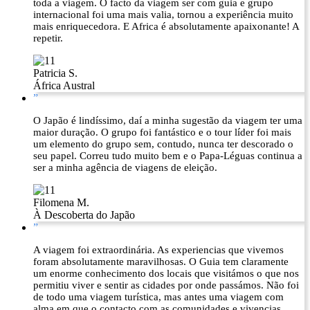
toda a viagem. O facto da viagem ser com guia e grupo
internacional foi uma mais valia, tornou a experiência muito
mais enriquecedora. E Africa é absolutamente apaixonante! A
repetir.
Patricia S.
África Austral
”
O Japão é lindíssimo, daí a minha sugestão da viagem ter uma
maior duração. O grupo foi fantástico e o tour líder foi mais
um elemento do grupo sem, contudo, nunca ter descorado o
seu papel. Correu tudo muito bem e o Papa-Léguas continua a
ser a minha agência de viagens de eleição.
Filomena M.
À Descoberta do Japão
”
A viagem foi extraordinária. As experiencias que vivemos
foram absolutamente maravilhosas. O Guia tem claramente
um enorme conhecimento dos locais que visitámos o que nos
permitiu viver e sentir as cidades por onde passámos. Não foi
de todo uma viagem turística, mas antes uma viagem com
alma em que o contacto com as comunidades e vivencias