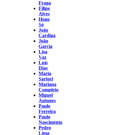
Fraga
Filipe
Alves
Hugo
Só
João
Cardiga
João
Garcia
Lisa
Vaz
Luís
Dias
Maria
Sartori
Mariana
Completo
Miguel
Antunes
Paulo
Ferreira
Paulo
Nascimento
Pedro
Lima