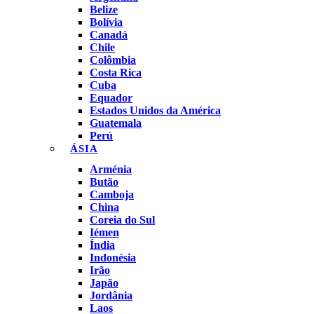
Belize
Bolívia
Canadá
Chile
Colômbia
Costa Rica
Cuba
Equador
Estados Unidos da América
Guatemala
Perú
ÁSIA
Arménia
Butão
Camboja
China
Coreia do Sul
Iémen
Índia
Indonésia
Irão
Japão
Jordânia
Laos