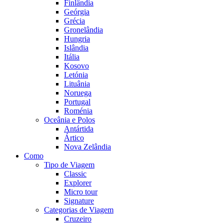
Finlândia
Geórgia
Grécia
Gronelândia
Hungria
Islândia
Itália
Kosovo
Letónia
Lituânia
Noruega
Portugal
Roménia
Oceânia e Polos
Antártida
Ártico
Nova Zelândia
Como
Tipo de Viagem
Classic
Explorer
Micro tour
Signature
Categorias de Viagem
Cruzeiro