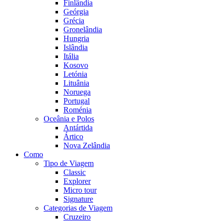
Finlândia
Geórgia
Grécia
Gronelândia
Hungria
Islândia
Itália
Kosovo
Letónia
Lituânia
Noruega
Portugal
Roménia
Oceânia e Polos
Antártida
Ártico
Nova Zelândia
Como
Tipo de Viagem
Classic
Explorer
Micro tour
Signature
Categorias de Viagem
Cruzeiro