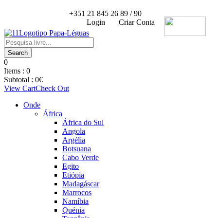
+351 21 845 26 89 / 90
Login
Criar Conta
0
Items :
0
Subtotal :
0
€
View Cart
Check Out
Onde
África
África do Sul
Angola
Argélia
Botsuana
Cabo Verde
Egito
Etiópia
Madagáscar
Marrocos
Namíbia
Quénia