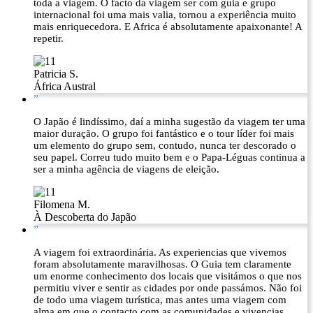
toda a viagem. O facto da viagem ser com guia e grupo
internacional foi uma mais valia, tornou a experiência muito
mais enriquecedora. E Africa é absolutamente apaixonante! A
repetir.
Patricia S.
África Austral
”
O Japão é lindíssimo, daí a minha sugestão da viagem ter uma
maior duração. O grupo foi fantástico e o tour líder foi mais
um elemento do grupo sem, contudo, nunca ter descorado o
seu papel. Correu tudo muito bem e o Papa-Léguas continua a
ser a minha agência de viagens de eleição.
Filomena M.
À Descoberta do Japão
”
A viagem foi extraordinária. As experiencias que vivemos
foram absolutamente maravilhosas. O Guia tem claramente
um enorme conhecimento dos locais que visitámos o que nos
permitiu viver e sentir as cidades por onde passámos. Não foi
de todo uma viagem turística, mas antes uma viagem com
alma em que o contacto com as comunidades e vivencias