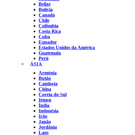
Belize
Bolívia
Canadá
Chile
Colômbia
Costa Rica
Cuba
Equador
Estados Unidos da América
Guatemala
Perú
ÁSIA
Arménia
Butão
Camboja
China
Coreia do Sul
Iémen
Índia
Indonésia
Irão
Japão
Jordânia
Laos