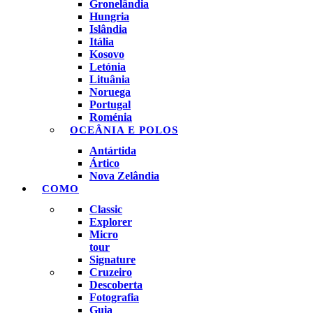
Gronelândia
Hungria
Islândia
Itália
Kosovo
Letónia
Lituânia
Noruega
Portugal
Roménia
OCEÂNIA E POLOS
Antártida
Ártico
Nova Zelândia
COMO
Classic
Explorer
Micro
tour
Signature
Cruzeiro
Descoberta
Fotografia
Guia