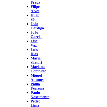
Fraga
Filipe
Alves
Hugo
Só
João
Cardiga
João
Garcia
Lisa
Vaz
Luís
Dias
Maria
Sartori
Mariana
Completo
Miguel
Antunes
Paulo
Ferreira
Paulo
Nascimento
Pedro
Lima