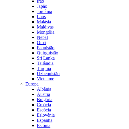
Irão
Japão
Jordânia
Laos
Malásia
Maldivas
Mongólia
Nepal
Omã
Paquistão
Quirguistão
Sri Lanka
Tailândia
Turquia
Uzbequistão
Vietname
Europa
Albânia
Áustria
Bulgária
Croácia
Escócia
Eslovénia
Espanha
Estónia