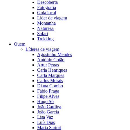
Descoberta
Fotografia
Guia local
Líder de viagem
Montanha
Natureza
Safari
Trekking
Quem
Líderes de viagem
Agostinho Mendes
António Cotão
Artur Pegas
Carla Henriques
Carla Marques
Carlos Morais
Diana Combo
Fábio Fraga
Filipe Alves
Hugo Só
João Cardiga
João Garcia
Lisa Vaz
Luís Dias
Maria Sartori