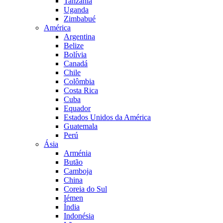
Tanzânia
Uganda
Zimbabué
América
Argentina
Belize
Bolívia
Canadá
Chile
Colômbia
Costa Rica
Cuba
Equador
Estados Unidos da América
Guatemala
Perú
Ásia
Arménia
Butão
Camboja
China
Coreia do Sul
Iémen
Índia
Indonésia