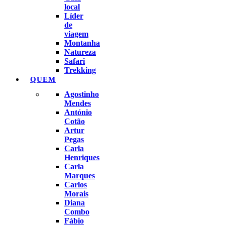
local
Líder
de
viagem
Montanha
Natureza
Safari
Trekking
QUEM
Agostinho
Mendes
António
Cotão
Artur
Pegas
Carla
Henriques
Carla
Marques
Carlos
Morais
Diana
Combo
Fábio