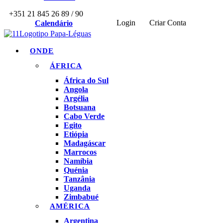
+351 21 845 26 89 / 90
Login
Criar Conta
Calendário
ONDE
ÁFRICA
África do Sul
Angola
Argélia
Botsuana
Cabo Verde
Egito
Etiópia
Madagáscar
Marrocos
Namíbia
Quénia
Tanzânia
Uganda
Zimbabué
AMÉRICA
Argentina