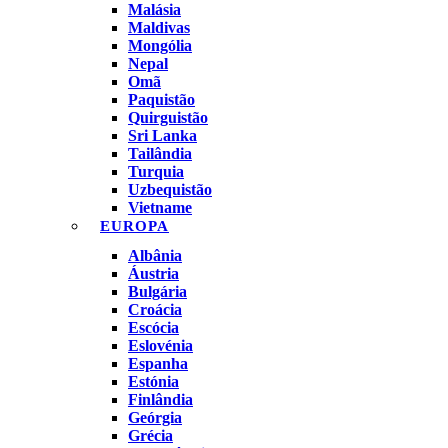
Malásia
Maldivas
Mongólia
Nepal
Omã
Paquistão
Quirguistão
Sri Lanka
Tailândia
Turquia
Uzbequistão
Vietname
EUROPA
Albânia
Áustria
Bulgária
Croácia
Escócia
Eslovénia
Espanha
Estónia
Finlândia
Geórgia
Grécia