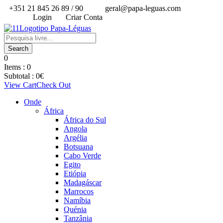
+351 21 845 26 89 / 90
geral@papa-leguas.com
Login
Criar Conta
0
Items :
0
Subtotal :
0
€
View Cart
Check Out
Onde
África
África do Sul
Angola
Argélia
Botsuana
Cabo Verde
Egito
Etiópia
Madagáscar
Marrocos
Namíbia
Quénia
Tanzânia