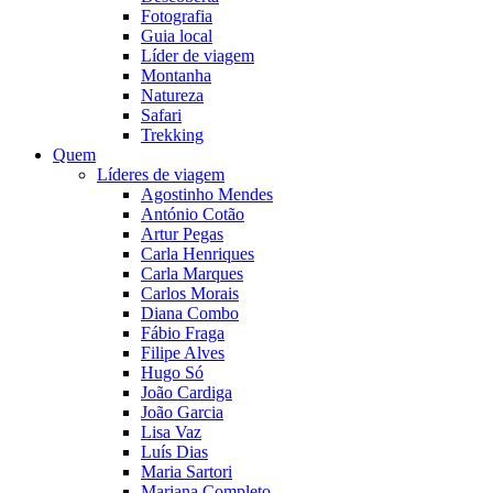
Fotografia
Guia local
Líder de viagem
Montanha
Natureza
Safari
Trekking
Quem
Líderes de viagem
Agostinho Mendes
António Cotão
Artur Pegas
Carla Henriques
Carla Marques
Carlos Morais
Diana Combo
Fábio Fraga
Filipe Alves
Hugo Só
João Cardiga
João Garcia
Lisa Vaz
Luís Dias
Maria Sartori
Mariana Completo