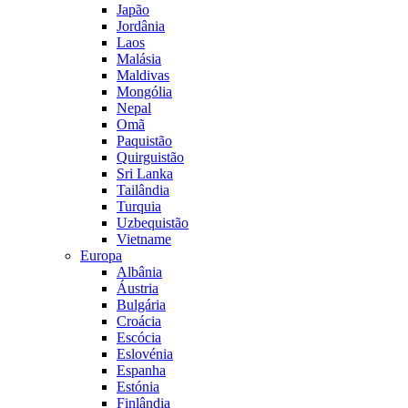
Japão
Jordânia
Laos
Malásia
Maldivas
Mongólia
Nepal
Omã
Paquistão
Quirguistão
Sri Lanka
Tailândia
Turquia
Uzbequistão
Vietname
Europa
Albânia
Áustria
Bulgária
Croácia
Escócia
Eslovénia
Espanha
Estónia
Finlândia