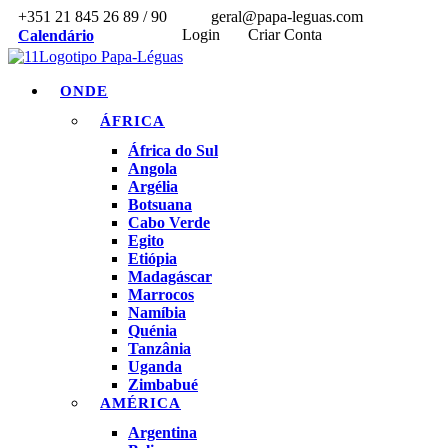
+351 21 845 26 89 / 90
geral@papa-leguas.com
Login
Criar Conta
Calendário
ONDE
ÁFRICA
África do Sul
Angola
Argélia
Botsuana
Cabo Verde
Egito
Etiópia
Madagáscar
Marrocos
Namíbia
Quénia
Tanzânia
Uganda
Zimbabué
AMÉRICA
Argentina