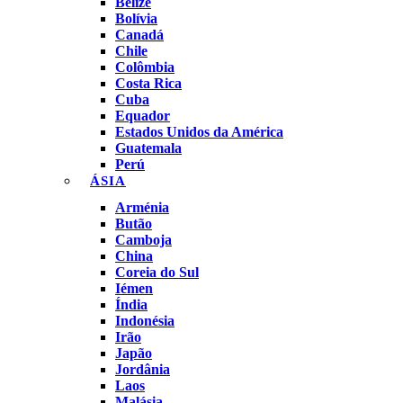
Belize
Bolívia
Canadá
Chile
Colômbia
Costa Rica
Cuba
Equador
Estados Unidos da América
Guatemala
Perú
ÁSIA
Arménia
Butão
Camboja
China
Coreia do Sul
Iémen
Índia
Indonésia
Irão
Japão
Jordânia
Laos
Malásia