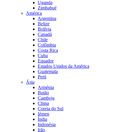
Uganda
Zimbabué
América
Argentina
Belize
Bolívia
Canadá
Chile
Colômbia
Costa Rica
Cuba
Equador
Estados Unidos da América
Guatemala
Perú
Ásia
Arménia
Butão
Camboja
China
Coreia do Sul
Iémen
Índia
Indonésia
Irão