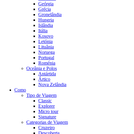
Geórgia
Grécia
Gronelândia
Hungria
Islândia
Itália
Kosovo
Letónia
Lituânia
Noruega
Portugal
Roménia
Oceânia e Polos
Antártida
Ártico
Nova Zelândia
Como
Tipo de Viagem
Classic
Explorer
Micro tour
Signature
Categorias de Viagem
Cruzeiro
Descoberta