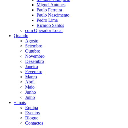
Miguel Antunes
Paulo Ferreira
Paulo Nascimento
Pedro Lima
Ricardo Santos
com Operador Local
Quando
Agosto
Setembro
Outubro
Novembro
Dezembro
Janeiro
Fevereiro
Março
Abril
Maio
Junho
Julho
+ mais
Equipa
Eventos
Blogue
Contactos