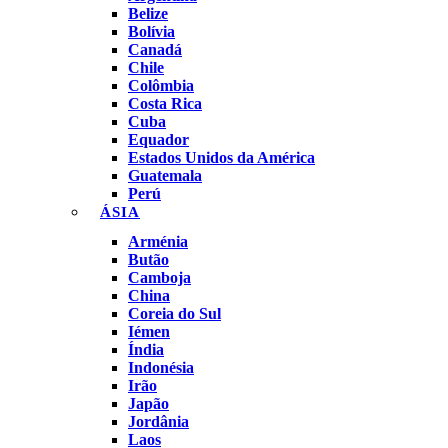
Belize
Bolívia
Canadá
Chile
Colômbia
Costa Rica
Cuba
Equador
Estados Unidos da América
Guatemala
Perú
ÁSIA
Arménia
Butão
Camboja
China
Coreia do Sul
Iémen
Índia
Indonésia
Irão
Japão
Jordânia
Laos