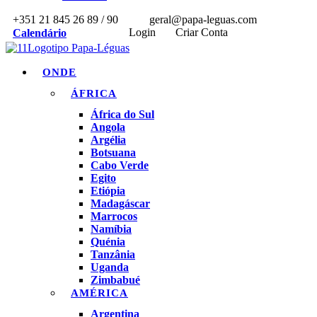
+351 21 845 26 89 / 90
geral@papa-leguas.com
Login
Criar Conta
Calendário
ONDE
ÁFRICA
África do Sul
Angola
Argélia
Botsuana
Cabo Verde
Egito
Etiópia
Madagáscar
Marrocos
Namíbia
Quénia
Tanzânia
Uganda
Zimbabué
AMÉRICA
Argentina