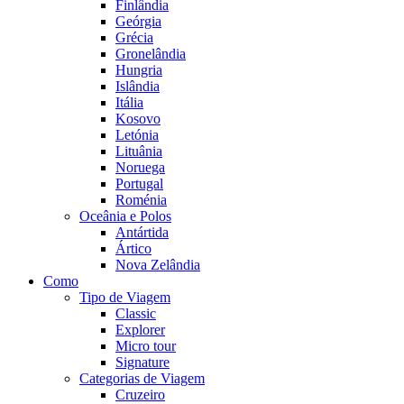
Finlândia
Geórgia
Grécia
Gronelândia
Hungria
Islândia
Itália
Kosovo
Letónia
Lituânia
Noruega
Portugal
Roménia
Oceânia e Polos
Antártida
Ártico
Nova Zelândia
Como
Tipo de Viagem
Classic
Explorer
Micro tour
Signature
Categorias de Viagem
Cruzeiro