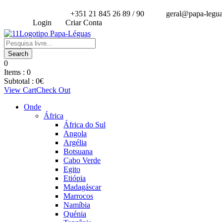
+351 21 845 26 89 / 90
geral@papa-legu
Login
Criar Conta
0
Items :
0
Subtotal :
0
€
View Cart
Check Out
Onde
África
África do Sul
Angola
Argélia
Botsuana
Cabo Verde
Egito
Etiópia
Madagáscar
Marrocos
Namíbia
Quénia