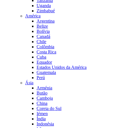
Tanzânia
Uganda
Zimbabué
América
Argentina
Belize
Bolívia
Canadá
Chile
Colômbia
Costa Rica
Cuba
Equador
Estados Unidos da América
Guatemala
Perú
Ásia
Arménia
Butão
Camboja
China
Coreia do Sul
Iémen
Índia
Indonésia