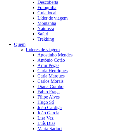
Descoberta
Fotografia
Guia local
Líder de viagem
Montanha
Natureza
Safari
Trekking
Quem
Líderes de viagem
Agostinho Mendes
António Cotão
Artur Pegas
Carla Henriques
Carla Marques
Carlos Morais
Diana Combo
Fábio Fraga
Filipe Alves
Hugo Só
João Cardiga
João Garcia
Lisa Vaz
Luís Dias
Maria Sartori