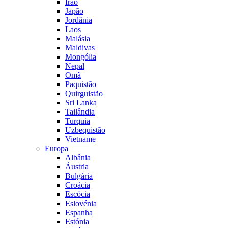
Irão
Japão
Jordânia
Laos
Malásia
Maldivas
Mongólia
Nepal
Omã
Paquistão
Quirguistão
Sri Lanka
Tailândia
Turquia
Uzbequistão
Vietname
Europa
Albânia
Áustria
Bulgária
Croácia
Escócia
Eslovénia
Espanha
Estónia