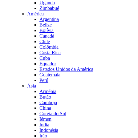
Uganda
Zimbabué
América
Argentina
Belize
Bolívia
Canadá
Chile
Colômbia
Costa Rica
Cuba
Equador
Estados Unidos da América
Guatemala
Perú
Ásia
Arménia
Butão
Camboja
China
Coreia do Sul
Iémen
Índia
Indonésia
Irão