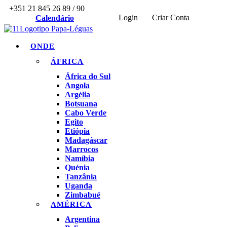
+351 21 845 26 89 / 90
Login
Criar Conta
Calendário
ONDE
ÁFRICA
África do Sul
Angola
Argélia
Botsuana
Cabo Verde
Egito
Etiópia
Madagáscar
Marrocos
Namíbia
Quénia
Tanzânia
Uganda
Zimbabué
AMÉRICA
Argentina