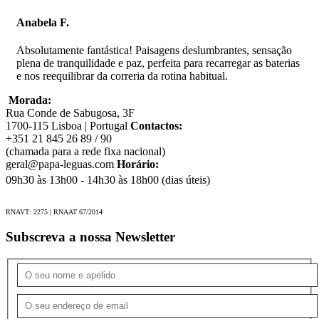
Pernoita em alojamentos situados em locais de grande
beleza.
Anabela F.
Absolutamente fantástica! Paisagens deslumbrantes, sensação
plena de tranquilidade e paz, perfeita para recarregar as baterias
e nos reequilibrar da correria da rotina habitual.
Incluído
Morada:
Guia bilingue Espanhol / Italiano;
Rua Conde de Sabugosa, 3F
7 noites em hotel em quarto duplo com casa de banho;
1700-115 Lisboa | Portugal
Contactos:
+351 21 845 26 89 / 90
Refeições: 7 pequenos-almoços, 6 almoços piquenique, 5
(chamada para a rede fixa nacional)
jantares;
geral@papa-leguas.com
Horário:
09h30 às 13h00 - 14h30 às 18h00 (dias úteis)
Deslocações em veículo privado de acordo com o
itinerário;
RNAVT: 2275 | RNAAT 67/2014
Caminhadas e passeio em caiaque de acordo com o
itinerário;
Subscreva a nossa Newsletter
Entradas no Museu Viking de Borg e Polar Park;
Seguro e assistência em viagem.