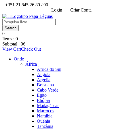
+351 21 845 26 89 / 90
Login
Criar Conta
0
Items :
0
Subtotal :
0
€
View Cart
Check Out
Onde
África
África do Sul
Angola
Argélia
Botsuana
Cabo Verde
Egito
Etiópia
Madagáscar
Marrocos
Namíbia
Quénia
Tanzânia