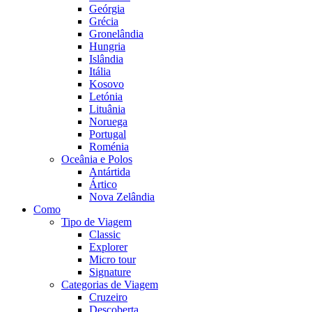
Geórgia
Grécia
Gronelândia
Hungria
Islândia
Itália
Kosovo
Letónia
Lituânia
Noruega
Portugal
Roménia
Oceânia e Polos
Antártida
Ártico
Nova Zelândia
Como
Tipo de Viagem
Classic
Explorer
Micro tour
Signature
Categorias de Viagem
Cruzeiro
Descoberta