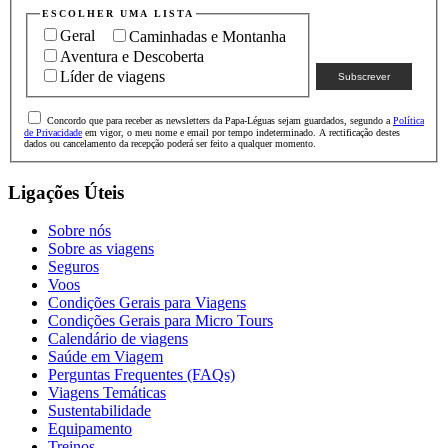
Excluído
ESCOLHER UMA LISTA
Geral
Caminhadas e Montanha
Voos internacionais;
Aventura e Descoberta
Transferes de e para o aeroporto;
Líder de viagens
Todas as atividades e visitas opcionais;
Concordo que para receber as newsletters da Papa-Léguas sejam guardados, segundo a
Política
Todas as despesas pessoais;
de Privacidade
em vigor, o meu nome e email por tempo indeterminado. A rectificação destes
dados ou cancelamento da recepção poderá ser feito a qualquer momento.
Qualquer tipo de gratificação;
Ligações Úteis
Qualquer item não mencionado como incluído.
Sobre nós
Sobre as viagens
Seguros
Voos
Condições Gerais para Viagens
Mapa
Condições Gerais para Micro Tours
Calendário de viagens
Saúde em Viagem
Perguntas Frequentes (FAQs)
Viagens Temáticas
Sustentabilidade
Equipamento
Treinos