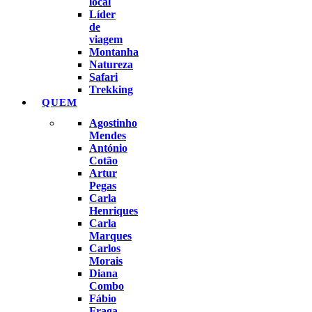
local
Líder
de
viagem
Montanha
Natureza
Safari
Trekking
QUEM
Agostinho
Mendes
António
Cotão
Artur
Pegas
Carla
Henriques
Carla
Marques
Carlos
Morais
Diana
Combo
Fábio
Fraga