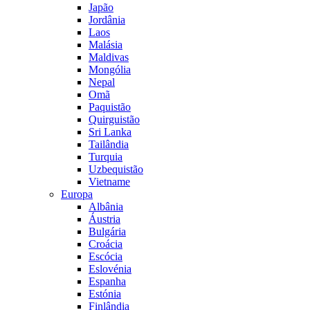
Japão
Jordânia
Laos
Malásia
Maldivas
Mongólia
Nepal
Omã
Paquistão
Quirguistão
Sri Lanka
Tailândia
Turquia
Uzbequistão
Vietname
Europa
Albânia
Áustria
Bulgária
Croácia
Escócia
Eslovénia
Espanha
Estónia
Finlândia