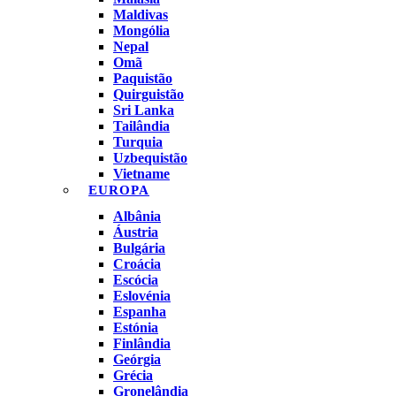
Maldivas
Mongólia
Nepal
Omã
Paquistão
Quirguistão
Sri Lanka
Tailândia
Turquia
Uzbequistão
Vietname
EUROPA
Albânia
Áustria
Bulgária
Croácia
Escócia
Eslovénia
Espanha
Estónia
Finlândia
Geórgia
Grécia
Gronelândia