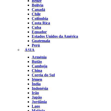
Belize
Bolívia
Canadá
Chile
Colômbia
Costa Rica
Cuba
Equador
Estados Unidos da América
Guatemala
Perú
ÁSIA
Arménia
Butão
Camboja
China
Coreia do Sul
Iémen
Índia
Indonésia
Irão
Japão
Jordânia
Laos
Malásia