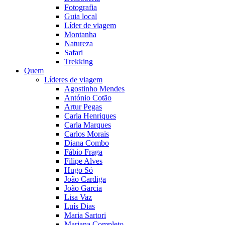
Fotografia
Guia local
Líder de viagem
Montanha
Natureza
Safari
Trekking
Quem
Líderes de viagem
Agostinho Mendes
António Cotão
Artur Pegas
Carla Henriques
Carla Marques
Carlos Morais
Diana Combo
Fábio Fraga
Filipe Alves
Hugo Só
João Cardiga
João Garcia
Lisa Vaz
Luís Dias
Maria Sartori
Mariana Completo