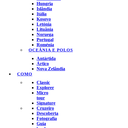
Hungria
Islândia
Itália
Kosovo
Letónia
Lituânia
Noruega
Portugal
Roménia
OCEÂNIA E POLOS
Antártida
Ártico
Nova Zelândia
COMO
Classic
Explorer
Micro
tour
Signature
Cruzeiro
Descoberta
Fotografia
Guia