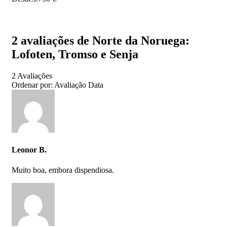
2 avaliações de
Norte da Noruega:
Lofoten, Tromso e Senja
Porque esta viagem é imperdível?
2 Avaliações
Ordenar por:
Avaliação
Data
Visita as cidades de Tromso e Bodo;
Conhece as Ilhas Lofoten;
Caminha na Segla Peak na ilha de Senja;
Leonor B.
Caminha em Harstad e na praia das baleias nas Lofoten;
Muito boa, embora dispendiosa.
Faz caiaque na ilha de Senja;
Visita ao Polar Park para observar lobos, ursos, glutões e
linces;
Visita ao Museu Viking de Bodo;