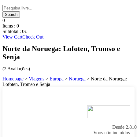
0
Items :
0
Subtotal :
0
€
View Cart
Check Out
Norte da Noruega: Lofoten, Tromso e
Senja
(2 Avaliações)
Homepage
>
Viagens
>
Europa
>
Noruega
>
Norte da Noruega:
Lofoten, Tromso e Senja
Desde
2.810
Voos não incluídos