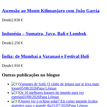
Ascensão ao Monte Kilimanjaro com João Garcia
Desde
2.830 €
Indonésia – Sumatra, Java, Bali e Lombok
Desde
2.250 €
Índia: de Mumbai a Varanasi e Festival Holi
Desde
1.910 €
Outras publicações no blogue
Viajantes de Sofá: O clube de leitura que te leva mais
longe
05/08/2026
Papa Léguas
Os 10 melhores lugares do mundo para ver
estrelas
03/08/2026
Papa Léguas
Queres ver o eclipse solar? Eis como garantir óculos
gratuitos para o grande dia
31/07/2026
Papa Léguas