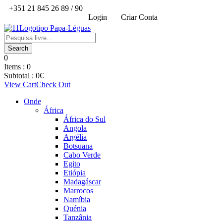
+351 21 845 26 89 / 90
Login
Criar Conta
0
Items :
0
Subtotal :
0
€
View Cart
Check Out
Onde
África
África do Sul
Angola
Argélia
Botsuana
Cabo Verde
Egito
Etiópia
Madagáscar
Marrocos
Namíbia
Quénia
Tanzânia