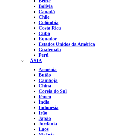
Belize
Bolívia
Canadá
Chile
Colômbia
Costa Rica
Cuba
Equador
Estados Unidos da América
Guatemala
Perú
ÁSIA
Arménia
Butão
Camboja
China
Coreia do Sul
Iémen
Índia
Indonésia
Irão
Japão
Jordânia
Laos
Malásia