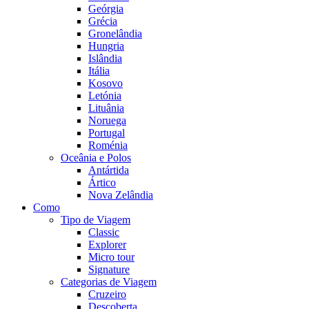
Geórgia
Grécia
Gronelândia
Hungria
Islândia
Itália
Kosovo
Letónia
Lituânia
Noruega
Portugal
Roménia
Oceânia e Polos
Antártida
Ártico
Nova Zelândia
Como
Tipo de Viagem
Classic
Explorer
Micro tour
Signature
Categorias de Viagem
Cruzeiro
Descoberta