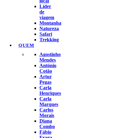
local
Líder
de
viagem
Montanha
Natureza
Safari
Trekking
QUEM
Agostinho
Mendes
António
Cotão
Artur
Pegas
Carla
Henriques
Carla
Marques
Carlos
Morais
Diana
Combo
Fábio
Fraga