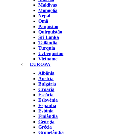
Maldivas
Mongólia
Nepal
Omã
Paquistão
Quirguistão
Sri Lanka
Tailândia
Turquia
Uzbequistão
Vietname
EUROPA
Albânia
Áustria
Bulgária
Croácia
Escócia
Eslovénia
Espanha
Estónia
Finlândia
Geórgia
Grécia
Gronelândia