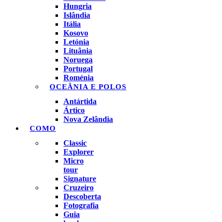
Hungria
Islândia
Itália
Kosovo
Letónia
Lituânia
Noruega
Portugal
Roménia
OCEÂNIA E POLOS
Antártida
Ártico
Nova Zelândia
COMO
Classic
Explorer
Micro
tour
Signature
Cruzeiro
Descoberta
Fotografia
Guia