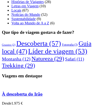
Histórias de Viajantes
(28)
Letras em Viagem
(10)
Locais
(67)
Notícias do Mundo
(52)
Sustentabilidade
(9)
Volta ao Mundo de A a Z
(6)
Que tipo de viagem gostava de fazer?
Descoberta
(57)
Guia
Fotografia
(3)
Cruzeiro
(2)
Líder de viagem
(53)
local
(47)
Natureza
(29)
Montanha
(12)
Safari
(11)
Trekking
(29)
Viagens em destaque
À descoberta do Irão
Desde
1.975 €