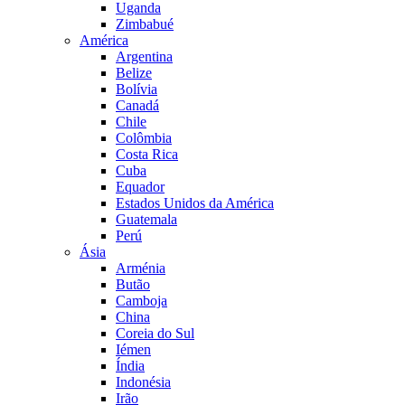
Uganda
Zimbabué
América
Argentina
Belize
Bolívia
Canadá
Chile
Colômbia
Costa Rica
Cuba
Equador
Estados Unidos da América
Guatemala
Perú
Ásia
Arménia
Butão
Camboja
China
Coreia do Sul
Iémen
Índia
Indonésia
Irão