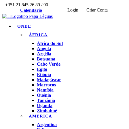
+351 21 845 26 89 / 90
Login
Criar Conta
Calendário
ONDE
ÁFRICA
África do Sul
Angola
Argélia
Botsuana
Cabo Verde
Egito
Etiópia
Madagáscar
Marrocos
Namíbia
Quénia
Tanzânia
Uganda
Zimbabué
AMÉRICA
Argentina