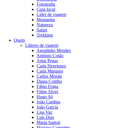
Fotografia
Guia local
Líder de viagem
Montanha
Natureza
Safari
Trekking
Quem
Líderes de viagem
Agostinho Mendes
António Cotão
Artur Pegas
Carla Henriques
Carla Marques
Carlos Morais
Diana Combo
Fábio Fraga
Filipe Alves
Hugo Só
João Cardiga
João Garcia
Lisa Vaz
Luís Dias
Maria Sartori
Mariana Completo