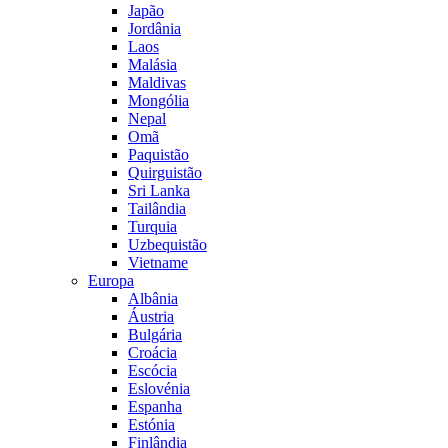
Japão
Jordânia
Laos
Malásia
Maldivas
Mongólia
Nepal
Omã
Paquistão
Quirguistão
Sri Lanka
Tailândia
Turquia
Uzbequistão
Vietname
Europa
Albânia
Áustria
Bulgária
Croácia
Escócia
Eslovénia
Espanha
Estónia
Finlândia